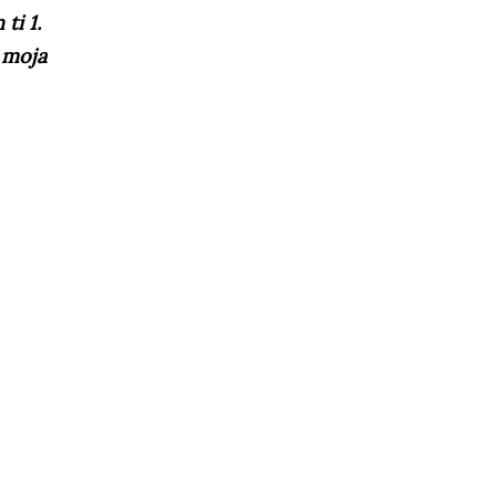
ti 1.
i moja