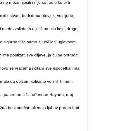
ne može riješiti i nije se rodio ko bi ti
liš ostvari, budi dobar čovjek, voli ljude,
 ne dozvoli da ih dijeliš po bilo kojoj drugoj
h je sigurno više samo su ovi loši uglavnom
jime postizati sve ciljeve, ja ću se potruditi
ponovo se vraćama i čitam sve ispočetka i ma
emale da opišem koliko te volim! Ti meni
e, pa sretan ti 1. rođendan Rayane, moj
 možda beskonačan ali moja ljubav prema tebi