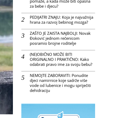
pomaže, a kada može biti opasna
za bebe i djecu?
PEDIJATRI ZNAJU: Koja je najvažnija
hrana za razvoj bebinog mozga?
ZAŠTO JE ZAISTA NAJBOLJI: Novak
Đoković jednom rečenicom
posramio brojne roditelje
(NE)OBIČNO MOŽE BITI
ORIGINALNO I PRAKTIČNO: Kako
odabrati pravo ime za svoju bebu?
NEMOJTE ZABORAVITI: Ponudite
djeci namirnice koje sadrže više
vode od lubenice i mogu spriječiti
dehidraciju