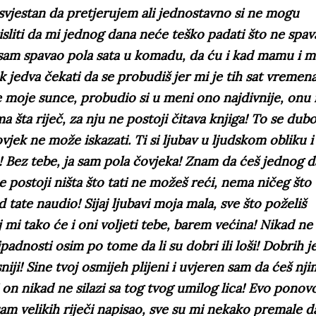
 svjestan da pretjerujem ali jednostavno si ne mogu
sliti da mi jednog dana neće teško padati što ne spa
 sam spavao pola sata u komadu, da ću i kad mamu i 
ak jedva čekati da se probudiš jer mi je tih sat vremen
pše moje sunce, probudio si u meni ono najdivnije, onu
a šta riječ, za nju ne postoji čitava knjiga! To se dub
vjek ne može iskazati. Ti si ljubav u ljudskom obliku i
a! Bez tebe, ja sam pola čovjeka! Znam da ćeš jednog 
e postoji ništa što tati ne možeš reći, nema ničeg što 
ed tate naudio! Sijaj ljubavi moja mala, sve što poželiš
uj mi tako će i oni voljeti tebe, barem većina! Nikad ne
ipadnosti osim po tome da li su dobri ili loši! Dobrih j
iji! Sine tvoj osmijeh plijeni i uvjeren sam da ćeš nj
ti on nikad ne silazi sa tog tvog umilog lica! Evo ponov
am velikih riječi napisao, sve su mi nekako premale d