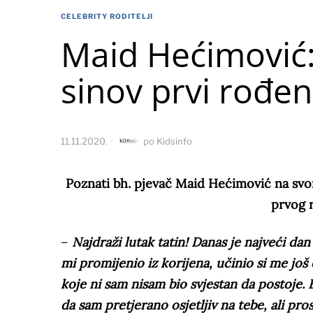
CELEBRITY RODITELJI
Maid Hećimović
sinov prvi rođe
11.11.2020.
po
Kidsinfo
Poznati bh. pjevač Maid Hećimović na sv
prvog 
–
Najdraži lutak tatin! Danas je najveći da
mi promijenio iz korijena, učinio si me još 
koje ni sam nisam bio svjestan da postoje. Bi
da sam pretjerano osjetljiv na tebe, ali p