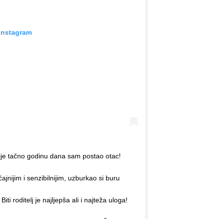
 Instagram
rije tačno godinu dana sam postao otac!
ćajnijim i senzibilnijim, uzburkao si buru
i roditelj je najljepša ali i najteža uloga!