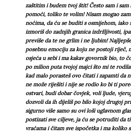
zaštitim i budem tvoj štit! Često sam i sam
pomoći, toliko te volim! Nisam mogao zami
noćima, da ću se buditi s osmijehom, iako
izmoriš do zadnjih granica izdržljivosti, ip
previše da te ne grlim i ne ljubim! Najlje
posebnu emociju za koju ne postoji riječ, m
osjeća u sebi i ma kakav govornik bio, to čo
po milion puta tvojoj majci što mi te rodil
kad malo porasteš ovo čitati i zapamti da n
ne može riješiti i nije se rodio ko bi ti por
ostvari, budi dobar čovjek, voli ljude, vjer
dozvoli da ih dijeliš po bilo kojoj drugoj pr
sigurno više samo su ovi loši uglavnom glasn
postizati sve ciljeve, ja ću se potruditi da 
vraćama i čitam sve ispočetka i ma koliko s