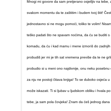
Mnogi mi govore da sam pretjerano osjetljiv na tebe, a
svakom momentu da te zaštitim i budem tvoj štit! Čest
jednostavno si ne mogu pomoći, toliko te volim! Nis
teško padati što ne spavam noćima, da ću se buditi 
komadu, da ću i kad mamu i mene izmoriš do zadnjih gr
probudiš jer mi je tih sat vremena previše da te ne grl
probudio si u meni ono najdivnije, onu neku posebnu em
za nju ne postoji čitava knjiga! To se duboko osjeća u
može iskazati. Ti si ljubav u ljudskom obliku i hvala po 
tebe, ja sam pola čovjeka! Znam da ćeš jednog dana k