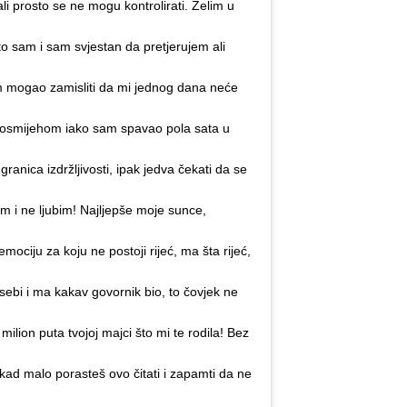
li prosto se ne mogu kontrolirati. Želim u
o sam i sam svjestan da pretjerujem ali
am mogao zamisliti da mi jednog dana neće
s osmijehom iako sam spavao pola sata u
anica izdržljivosti, ipak jedva čekati da se
im i ne ljubim! Najljepše moje sunce,
ociju za koju ne postoji rijeć, ma šta rijeć,
 sebi i ma kakav govornik bio, to čovjek ne
milion puta tvojoj majci što mi te rodila! Bez
ad malo porasteš ovo čitati i zapamti da ne