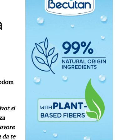
a
vodom
vot si
za
govore
 da te