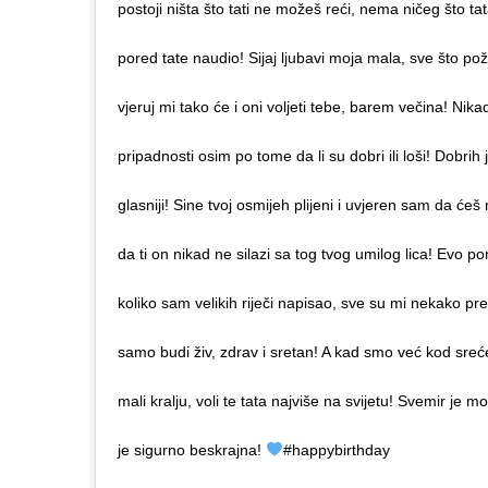
postoji ništa što tati ne možeš reći, nema ničeg što tata 
pored tate naudio! Sijaj ljubavi moja mala, sve što pože
vjeruj mi tako će i oni voljeti tebe, barem večina! Nikad
pripadnosti osim po tome da li su dobri ili loši! Dobri
glasniji! Sine tvoj osmijeh plijeni i uvjeren sam da ćeš n
da ti on nikad ne silazi sa tog tvog umilog lica! Evo 
koliko sam velikih riječi napisao, sve su mi nekako pr
samo budi živ, zdrav i sretan! A kad smo već kod sreć
mali kralju, voli te tata najviše na svijetu! Svemir je
je sigurno beskrajna!
#happybirthday