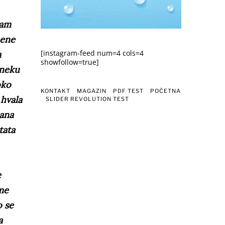
vam
mene
[instagram-feed num=4 cols=4
a
showfollow=true]
 neku
oko
KONTAKT
MAGAZIN
PDF TEST
POČETNA
 hvala
SLIDER REVOLUTION TEST
dana
tata
e
ime
o se
a