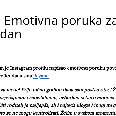
: Emotivna poruka z
ndan
om je Instagram profilu napisao emotivnu poruku po
rođendana sina
Rayana.
n za mene! Prije tačno godinu dana sam postao otac! Ži
osjećajnijim i senzibilnijim, uzburkao si buru emocija 
ti roditelj je najljepša, ali i najteža uloga! Mnogi mi 
rosto se ne mogu kontrolirati. Želim u svakom momentu