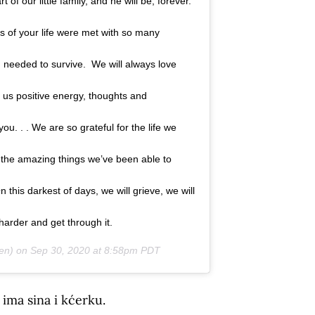
f our little family, and he will be, forever.
ts of your life were met with so many
u needed to survive. We will always love
us positive energy, thoughts and
ou. . . We are so grateful for the life we
l the amazing things we’ve been able to
this darkest of days, we will grieve, we will
harder and get through it.
en) on
Sep 30, 2020 at 8:58pm PDT
ma sina i kćerku.