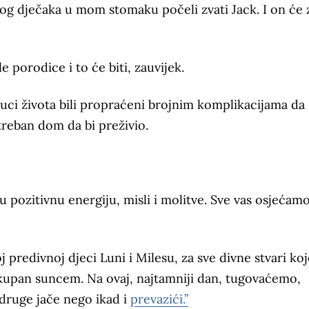
log dječaka u mom stomaku počeli zvati Jack. I on će 
 porodice i to će biti, zauvijek.
enuci života bili propraćeni brojnim komplikacijama da
reban dom da bi preživio.
ju pozitivnu energiju, misli i molitve. Sve vas osjećamo
 predivnoj djeci Luni i Milesu, za sve divne stvari ko
i okupan suncem. Na ovaj, najtamniji dan, tugovaćemo,
i druge jače nego ikad i
prevazići.”