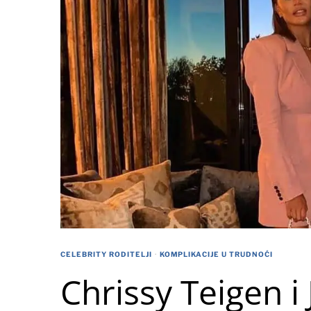
CELEBRITY RODITELJI
·
KOMPLIKACIJE U TRUDNOĆI
Chrissy Teigen i