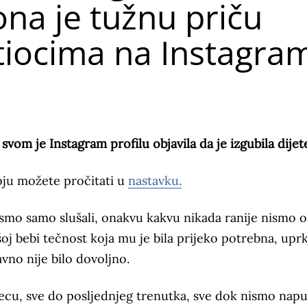
 ona je tužnu priču
atiocima na Instagra
om je Instagram profilu objavila da je izgubila dijet
oju možete pročitati u
nastavku.
smo samo slušali, onakvu kakvu nikada ranije nismo osj
ašoj bebi tečnost koja mu je bila prijeko potrebna, upr
vno nije bilo dovoljno.
jecu, sve do posljednjeg trenutka, sve dok nismo napus