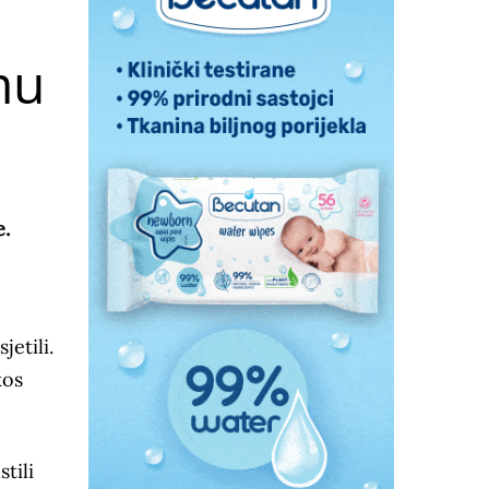
mu
e.
etili.
kos
tili