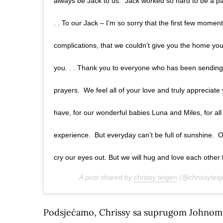
always be Jack to us. Jack worked so hard to be a part o
. . To our Jack – I’m so sorry that the first few momen
complications, that we couldn’t give you the home yo
you. . . Thank you to everyone who has been sending 
prayers. We feel all of your love and truly appreciate y
have, for our wonderful babies Luna and Miles, for al
experience. But everyday can’t be full of sunshine. On 
cry our eyes out. But we will hug and love each other 
A post shared by
chrissy teigen
(@chrissyteig
Podsjećamo, Chrissy sa suprugom Johnom i