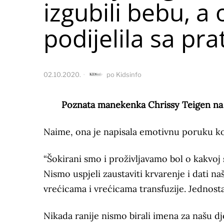
izgubili bebu, a
podijelila sa pr
02.10.2020.
po
Kidsinfo
Poznata manekenka Chrissy Teigen na sv
Naime, ona je napisala emotivnu poruku k
“Šokirani smo i proživljavamo bol o kakvoj 
Nismo uspjeli zaustaviti krvarenje i dati n
vrećicama i vrećicama transfuzije. Jednosta
Nikada ranije nismo birali imena za našu d