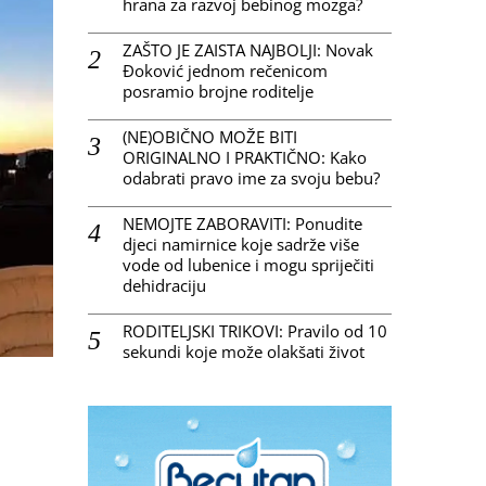
hrana za razvoj bebinog mozga?
ZAŠTO JE ZAISTA NAJBOLJI: Novak
Đoković jednom rečenicom
posramio brojne roditelje
(NE)OBIČNO MOŽE BITI
ORIGINALNO I PRAKTIČNO: Kako
odabrati pravo ime za svoju bebu?
NEMOJTE ZABORAVITI: Ponudite
djeci namirnice koje sadrže više
vode od lubenice i mogu spriječiti
dehidraciju
RODITELJSKI TRIKOVI: Pravilo od 10
sekundi koje može olakšati život