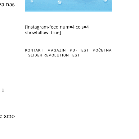
za nas
[instagram-feed num=4 cols=4
showfollow=true]
KONTAKT
MAGAZIN
PDF TEST
POČETNA
SLIDER REVOLUTION TEST
 i
je smo