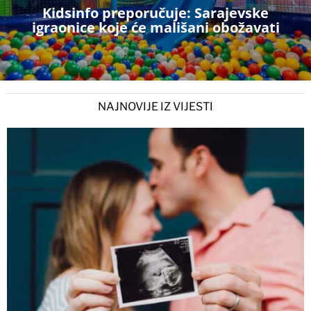
Kidsinfo preporučuje: Sarajevske
igraonice koje će mališani obožavati
NAJNOVIJE IZ VIJESTI