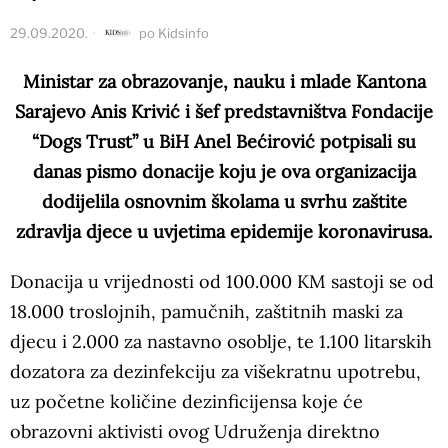
29.09.2020.
po
Kidsinfo
Ministar za obrazovanje, nauku i mlade Kantona
Sarajevo Anis Krivić i šef predstavništva Fondacije
“Dogs Trust” u BiH Anel Bećirović potpisali su
danas pismo donacije koju je ova organizacija
dodijelila osnovnim školama u svrhu zaštite
zdravlja djece u uvjetima epidemije koronavirusa.
Donacija u vrijednosti od 100.000 KM sastoji se od
18.000 troslojnih, pamučnih, zaštitnih maski za
djecu i 2.000 za nastavno osoblje, te 1.100 litarskih
dozatora za dezinfekciju za višekratnu upotrebu,
uz početne količine dezinficijensa koje će
obrazovni aktivisti ovog Udruženja direktno