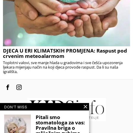
DJECA U ERI KLIMATSKIH PROMJENA: Raspust pod
crvenim meteoalarmom
Toplotni valovi, sve manje hlada u gradovima i sve češća upozorenja
ljekara mijenjaju način na koji djeca provode raspust. Da li su naša
igrališta,
DON'T MISS
Pitali smo
stomatologa za vas:
Pravilna briga o
© 2020 - KIDSINFO.BA.