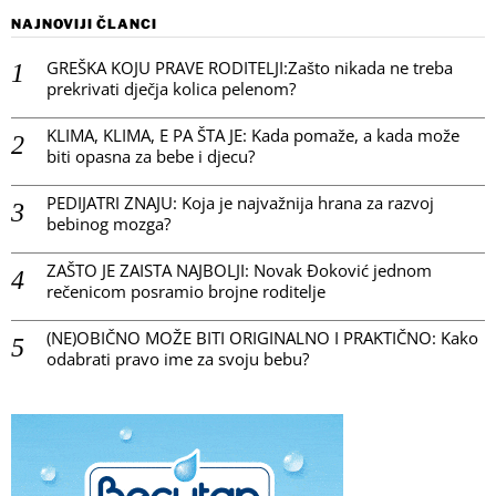
NAJNOVIJI ČLANCI
GREŠKA KOJU PRAVE RODITELJI:Zašto nikada ne treba
prekrivati dječja kolica pelenom?
KLIMA, KLIMA, E PA ŠTA JE: Kada pomaže, a kada može
biti opasna za bebe i djecu?
PEDIJATRI ZNAJU: Koja je najvažnija hrana za razvoj
bebinog mozga?
ZAŠTO JE ZAISTA NAJBOLJI: Novak Đoković jednom
rečenicom posramio brojne roditelje
(NE)OBIČNO MOŽE BITI ORIGINALNO I PRAKTIČNO: Kako
odabrati pravo ime za svoju bebu?