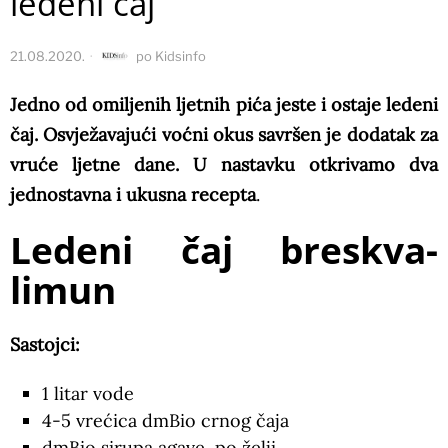
ledeni čaj
21.08.2020.
po
Kidsinfo
Jedno od omiljenih ljetnih pića jeste i ostaje ledeni
čaj. Osvježavajući voćni okus savršen je dodatak za
vruće ljetne dane. U nastavku otkrivamo dva
jednostavna i ukusna recepta
.
Ledeni čaj breskva-
limun
Sastojci:
1 litar vode
4-5 vrećica dmBio crnog čaja
dmBio sirupa agave, po želji