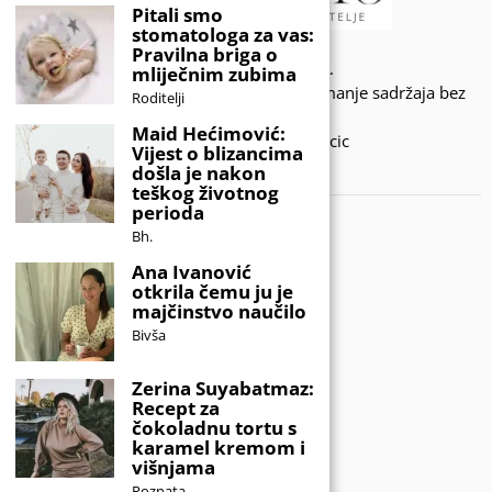
Pitali smo
stomatologa za vas:
Pravilna briga o
© 2020 - KIDSINFO.BA.
mliječnim zubima
Sva prava zadržana. Zabranjeno preuzimanje sadržaja bez
Roditelji
dozvole izdavača.
Maid Hećimović:
Developed by Amar SIjercic
Vijest o blizancima
došla je nakon
IZAŠAO JE NOVI MAGAZIN!
teškog životnog
perioda
Bh.
Ana Ivanović
otkrila čemu ju je
majčinstvo naučilo
Bivša
Zerina Suyabatmaz:
Recept za
čokoladnu tortu s
karamel kremom i
višnjama
Poznata