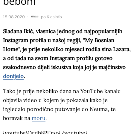
bebom
18.08.2020.
po
Kidsinfo
Slađana Ikić, vlasnica jednog od najpopularnijih
Instagram profila u našoj regiji, “My Bosnian
Home”, je prije nekoliko mjeseci rodila sina Lazara,
a od tada na svom Instagram profilu gotovo
svakodnevno dijeli iskustva koja joj je majčinstvo
donijelo
.
Tako je prije nekoliko dana na YouTube kanalu
objavila video u kojem je pokazala kako je
izgledalo porodično putovanje do Neuma, te
boravak na
moru
.
{youtube}Qcdb8RlJrso{/youtube}