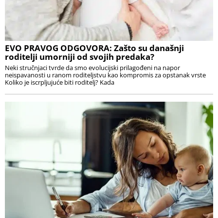
EVO PRAVOG ODGOVORA: Zašto su današnji
roditelji umorniji od svojih predaka?
Neki stručnjaci tvrde da smo evolucijski prilagođeni na napor
neispavanosti u ranom roditeljstvu kao kompromis za opstanak vrste
Koliko je iscrpljujuće biti roditelj? Kada