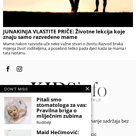
JUNAKINJA VLASTITE PRIČE: Životne lekcija koje
znaju samo razvedene mame
Mame nakon razvoda uče neke važne stvari o životu Razvod braka
mijenja život roditeljima, a posebno teško pada djeci kada se mama i
tata rastanu.
DON'T MISS
Pitali smo
stomatologa za vas:
Pravilna briga o
© 2020 - KIDSINFO.BA.
mliječnim zubima
Sva prava zadržana. Zabranjeno preuzimanje sadržaja bez
Roditelji
dozvole izdavača.
Maid Hećimović:
Developed by Amar SIjercic