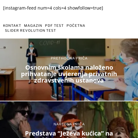
[instagram-feed num=4 cols=4 showfollow=true]
KONTAKT
MAGAZIN
PDF TEST
POČETNA
SLIDER REVOLUTION TEST
PRETHODNA PRIČA
Osnovnim školama naloženo
prihvatanje uvjerenja privatnih
zdravstvenih ustanova
NAREDNA PRIČA
Predstava “Ježeva kućica” na