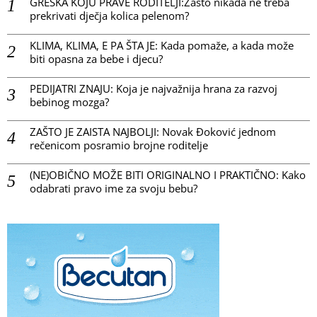
GREŠKA KOJU PRAVE RODITELJI:Zašto nikada ne treba
prekrivati dječja kolica pelenom?
KLIMA, KLIMA, E PA ŠTA JE: Kada pomaže, a kada može
biti opasna za bebe i djecu?
PEDIJATRI ZNAJU: Koja je najvažnija hrana za razvoj
bebinog mozga?
ZAŠTO JE ZAISTA NAJBOLJI: Novak Đoković jednom
rečenicom posramio brojne roditelje
(NE)OBIČNO MOŽE BITI ORIGINALNO I PRAKTIČNO: Kako
odabrati pravo ime za svoju bebu?