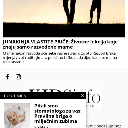
JUNAKINJA VLASTITE PRIČE: Životne lekcija koje
znaju samo razvedene mame
Mame nakon razvoda uče neke važne stvari o životu Razvod braka
mijenja život roditeljima, a posebno teško pada djeci kada se mama i
tata rastanu.
DON'T MISS
Pitali smo
stomatologa za vas:
Pravilna briga o
© 2020 - KIDSINFO.BA.
mliječnim zubima
Sva prava zadržana. Zabranjeno preuzimanje sadržaja bez
Roditelji