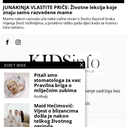
JUNAKINJA VLASTITE PRIČE: Životne lekcija koje
znaju samo razvedene mame
Mame nakon razvoda uče neke važne stvari o životu Razvod braka
mijenja život roditeljima, a posebno teško pada djeci kada se mama i
tata rastanu.
DON'T MISS
Pitali smo
stomatologa za vas:
© 2020 - KIDSINFO.BA.
Pravilna briga o
mliječnim zubima
Sva prava zadržana. Zabranjeno preuzimanje sadržaja bez
Roditelji
dozvole izdavača.
Developed by Amar SIjercic
Maid Hećimović:
Vijest o blizancima
IZAŠAO JE NOVI MAGAZIN!
došla je nakon
teškog životnog
perioda