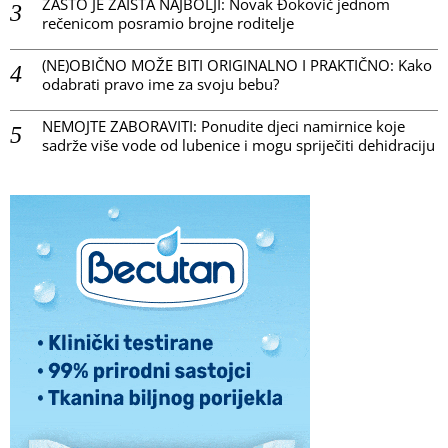
ZAŠTO JE ZAISTA NAJBOLJI: Novak Đoković jednom
rečenicom posramio brojne roditelje
(NE)OBIČNO MOŽE BITI ORIGINALNO I PRAKTIČNO: Kako
odabrati pravo ime za svoju bebu?
NEMOJTE ZABORAVITI: Ponudite djeci namirnice koje
sadrže više vode od lubenice i mogu spriječiti dehidraciju