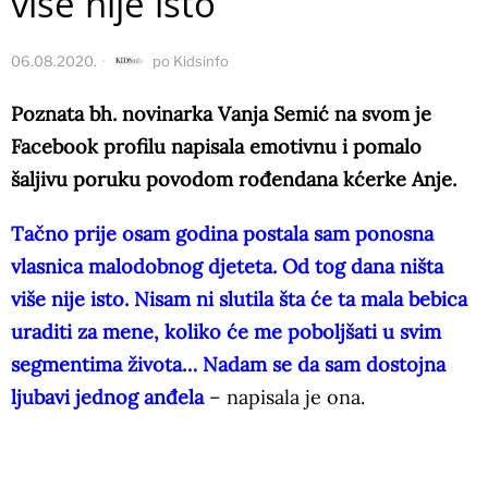
više nije isto
06.08.2020.
po
Kidsinfo
Poznata bh. novinarka Vanja Semić na svom je
Facebook profilu napisala emotivnu i pomalo
šaljivu poruku povodom rođendana kćerke Anje.
Tačno prije osam godina postala sam ponosna
vlasnica malodobnog djeteta. Od tog dana ništa
više nije isto. Nisam ni slutila šta će ta mala bebica
uraditi za mene, koliko će me poboljšati u svim
segmentima života… Nadam se da sam dostojna
ljubavi jednog anđela
– napisala je ona.