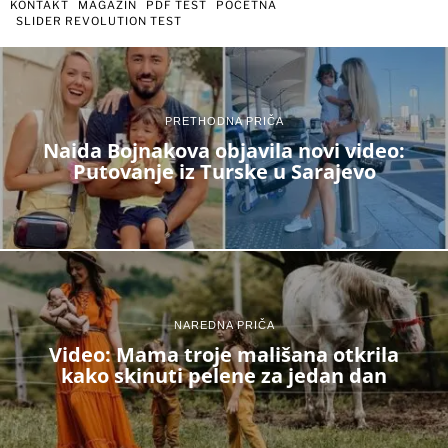
KONTAKT
MAGAZIN
PDF TEST
POČETNA
SLIDER REVOLUTION TEST
PRETHODNA PRIČA
Naida Bojnakova objavila novi video:
Putovanje iz Turske u Sarajevo
NAREDNA PRIČA
Video: Mama troje mališana otkrila
kako skinuti pelene za jedan dan