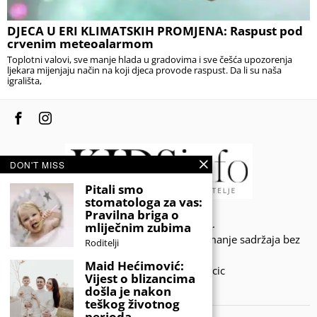
DJECA U ERI KLIMATSKIH PROMJENA: Raspust pod
crvenim meteoalarmom
Toplotni valovi, sve manje hlada u gradovima i sve češća upozorenja
ljekara mijenjaju način na koji djeca provode raspust. Da li su naša
igrališta,
DON'T MISS
Pitali smo
stomatologa za vas:
Pravilna briga o
© 2020 - KIDSINFO.BA.
mliječnim zubima
Sva prava zadržana. Zabranjeno preuzimanje sadržaja bez
Roditelji
dozvole izdavača.
Maid Hećimović:
Developed by Amar SIjercic
Vijest o blizancima
došla je nakon
IZAŠAO JE NOVI MAGAZIN!
teškog životnog
perioda