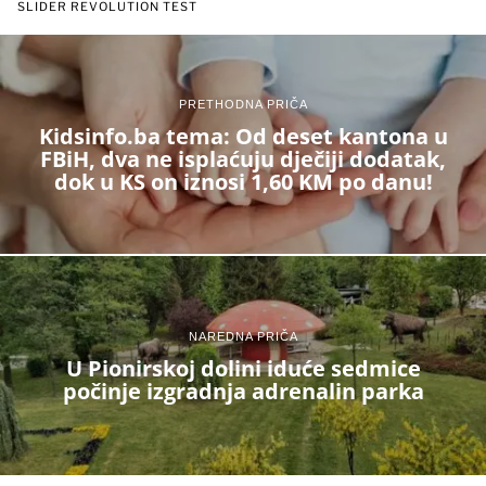
SLIDER REVOLUTION TEST
PRETHODNA PRIČA
Kidsinfo.ba tema: Od deset kantona u
FBiH, dva ne isplaćuju dječiji dodatak,
dok u KS on iznosi 1,60 KM po danu!
NAREDNA PRIČA
U Pionirskoj dolini iduće sedmice
počinje izgradnja adrenalin parka