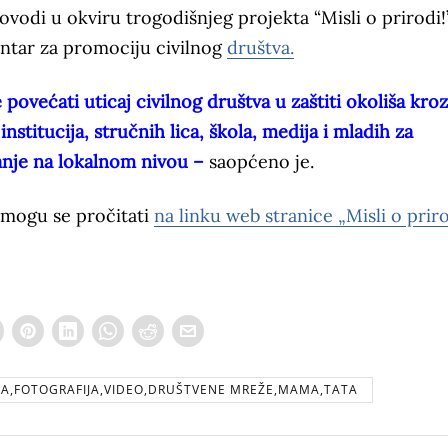
ovodi u okviru trogodišnjeg projekta “Misli o prirodi!”
entar za promociju civilnog
društva.
e povećati uticaj civilnog društva u zaštiti okoliša kroz
nstitucija, stručnih lica, škola, medija i mladih za
anje na lokalnom nivou –
saopćeno je.
 mogu se pročitati
na linku web stranice „Misli o priro
CA,FOTOGRAFIJA,VIDEO,DRUŠTVENE MREŽE,MAMA,TATA