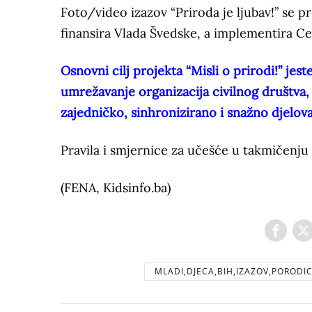
Foto/video izazov “Priroda je ljubav!” se pr
finansira Vlada Švedske, a implementira C
Osnovni cilj projekta “Misli o prirodi!” jest
umrežavanje organizacija civilnog društva, i
zajedničko, sinhronizirano i snažno djelov
Pravila i smjernice za učešće u takmičenju
(FENA, Kidsinfo.ba)
MLADI,DJECA,BIH,IZAZOV,PORODI