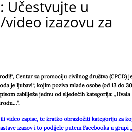
v: Učestvujte u
video izazovu za
rodi!“, Centar za promociju civilnog društva (CPCD) j
da je ljubav!“, kojim poziva mlade osobe (od 13 do 30
apisom zabilježe jednu od sljedećih kategorija: „Hvala
irodu…“.
ili video zapise, te kratko obrazložiti kategoriju za ko
a nastave izazov i to podijele putem Facebooka u grupi 