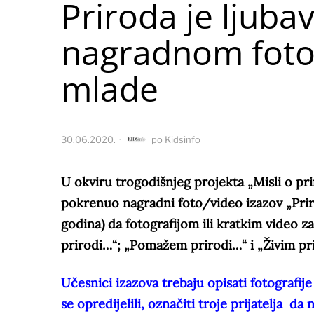
Priroda je ljuba
nagradnom foto/
mlade
30.06.2020.
po
Kidsinfo
U okviru trogodišnjeg projekta „Misli o pri
pokrenuo nagradni foto/video izazov „Priro
godina) da fotografijom ili kratkim video z
prirodi…“; „Pomažem prirodi…“ i „Živim pr
Učesnici izazova trebaju opisati fotografije 
se opredijelili, označiti troje prijatelja d