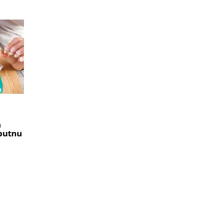
a
 putnu