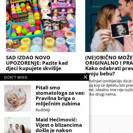
SAD IZDAO NOVO
(NE)OBIČNO MOŽE 
UPOZORENJE: Pazite kad
ORIGINALNO I PR
djeci kupujete skvišije
Kako odabrati prav
svoju bebu?
Nema sumnje da je to hit igračka i da je
DON'T MISS
definitivno postala viralna. No to ne
Stručnjaci podsjećaju da je 
znači da je baš sve u redu s
onaj koji će djetetu biti pr
Pitali smo
teret. Idealno ime nije nuž
stomatologa za vas:
nitko drugi nema,
Pravilna briga o
mliječnim zubima
Roditelji
Maid Hećimović:
Vijest o blizancima
došla je nakon