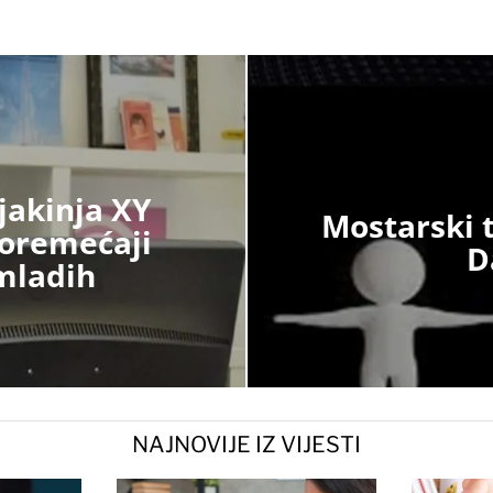
jakinja XY
Mostarski t
Poremećaji
D
 mladih
NAJNOVIJE IZ VIJESTI