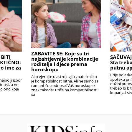
ZABAVITE SE: Koje su tri
BITI
SAČUVAJ
najzahtjevnije kombinacije
AKTIČNO:
Šta treba
roditelja i djece prema
o ime za
putnu a
horoskopu
Prije polask
Ako vjerujte u astrologiju znate koliko
apoteku pril
najbolji izbor
je kompatibilnost bitna. Ali ne samo za
dužini puto
ednost, a ne
romantične odnose! Vaš horoskopski
trebao bi bi
no ono koje
znak također utiče na kompatibilnost i
kupanja i stv
sa