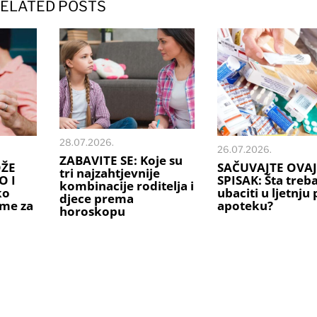
ELATED POSTS
28.07.2026.
26.07.2026.
ZABAVITE SE: Koje su
OŽE
SAČUVAJTE OVAJ
tri najzahtjevnije
O I
SPISAK: Šta treb
kombinacije roditelja i
ko
ubaciti u ljetnju
djece prema
ime za
apoteku?
horoskopu