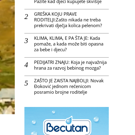
Pazite kad djeci kupujete skvišije
GREŠKA KOJU PRAVE
RODITELJI:Zašto nikada ne treba
prekrivati dječja kolica pelenom?
KLIMA, KLIMA, E PA ŠTA JE: Kada
pomaže, a kada može biti opasna
za bebe i djecu?
PEDIJATRI ZNAJU: Koja je najvažnija
hrana za razvoj bebinog mozga?
ZAŠTO JE ZAISTA NAJBOLJI: Novak
Đoković jednom rečenicom
posramio brojne roditelje