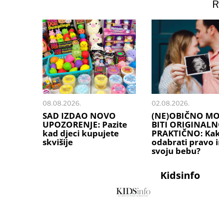
R
08.08.2026.
02.08.2026.
SAD IZDAO NOVO
(NE)OBIČNO M
UPOZORENJE: Pazite
BITI ORIGINALN
kad djeci kupujete
PRAKTIČNO: Ka
skvišije
odabrati pravo 
svoju bebu?
Kidsinfo