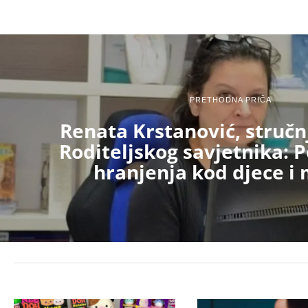
PRETHODNA PRIČA
Renata Krstanović, stručn
Roditeljskog savjetnika: 
hranjenja kod djece i