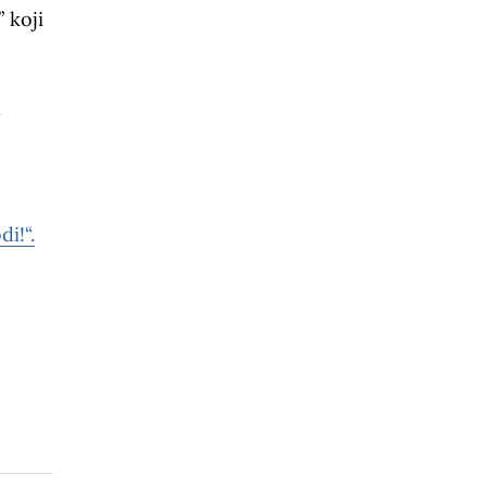
 koji
di!“.