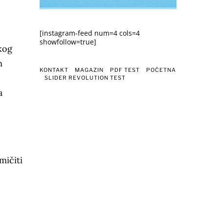
[instagram-feed num=4 cols=4
showfollow=true]
kog
m
KONTAKT
MAGAZIN
PDF TEST
POČETNA
SLIDER REVOLUTION TEST
a
.
mičiti