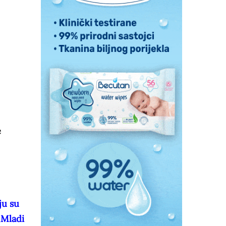
e
ju su
„Mladi