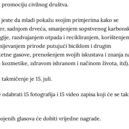
 promociju civilnog društva.
v“ jeste da mladi pokažu svojim primjerima kako se
mjer, sadnjom drveća, smanjenjem sopstvenog karbons
gije, razdvajanjem otpada i recikliranjem, korištenje
umijevanjem prirode putujući biciklom i drugim
etne gasove, prenošenjem svojih iskustava i znanja n
 kozmetike, zdravom ishranom i načinom života, itd)
 takmičenje je 15. juli.
dabrati 15 fotografija i 15 video zapisa koji će se tak
svojenih glasova će dobiti vrijedne nagrade.