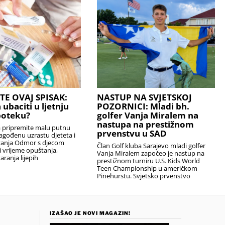
TE OVAJ SPISAK:
NASTUP NA SVJETSKOJ
 ubaciti u ljetnju
POZORNICI: Mladi bh.
poteku?
golfer Vanja Miralem na
nastupa na prestižnom
a pripremite malu putnu
prvenstvu u SAD
agođenu uzrastu djeteta i
vanja Odmor s djecom
Član Golf kluba Sarajevo mladi golfer
ti vrijeme opuštanja,
Vanja Miralem započeo je nastup na
aranja lijepih
prestižnom turniru U.S. Kids World
Teen Championship u američkom
Pinehurstu. Svjetsko prvenstvo
IZAŠAO JE NOVI MAGAZIN!