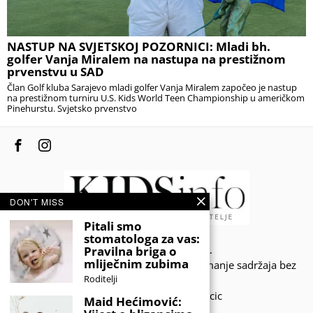
NASTUP NA SVJETSKOJ POZORNICI: Mladi bh.
golfer Vanja Miralem na nastupa na prestižnom
prvenstvu u SAD
Član Golf kluba Sarajevo mladi golfer Vanja Miralem započeo je nastup
na prestižnom turniru U.S. Kids World Teen Championship u američkom
Pinehurstu. Svjetsko prvenstvo
DON'T MISS
Pitali smo
stomatologa za vas:
© 2020 - KIDSINFO.BA.
Pravilna briga o
mliječnim zubima
Sva prava zadržana. Zabranjeno preuzimanje sadržaja bez
Roditelji
dozvole izdavača.
Developed by Amar SIjercic
Maid Hećimović: