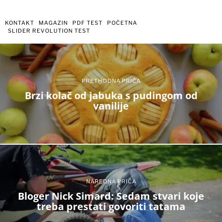
KONTAKT
MAGAZIN
PDF TEST
POČETNA
SLIDER REVOLUTION TEST
PRETHODNA PRIČA
Brzi kolač od jabuka s pudingom od
vanilije
NAREDNA PRIČA
Bloger Nick Simard: Sedam stvari koje
treba prestati govoriti tatama