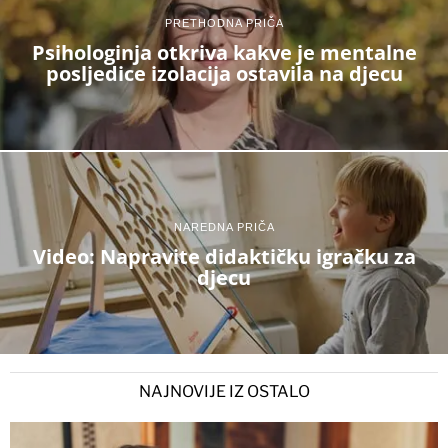
PRETHODNA PRIČA
Psihologinja otkriva kakve je mentalne
posljedice izolacija ostavila na djecu
NAREDNA PRIČA
Video: Napravite didaktičku igračku za
djecu
NAJNOVIJE IZ OSTALO