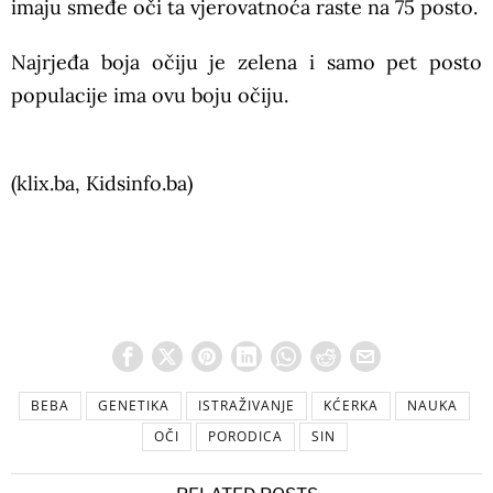
imaju smeđe oči ta vjerovatnoća raste na 75 posto.
Najrjeđa boja očiju je zelena i samo pet posto
populacije ima ovu boju očiju.
(klix.ba, Kidsinfo.ba)
BEBA
GENETIKA
ISTRAŽIVANJE
KĆERKA
NAUKA
OČI
PORODICA
SIN