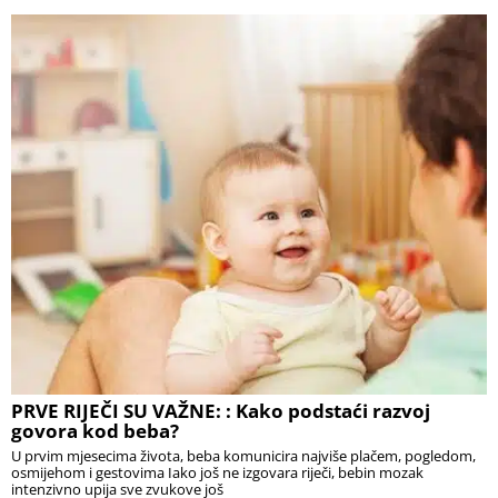
PRVE RIJEČI SU VAŽNE: : Kako podstaći razvoj
govora kod beba?
U prvim mjesecima života, beba komunicira najviše plačem, pogledom,
osmijehom i gestovima Iako još ne izgovara riječi, bebin mozak
intenzivno upija sve zvukove još