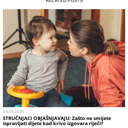
RELATED POSTS
04.04.2026.
STRUČNJACI OBJAŠNJAVAJU: Zašto ne smijete
ispravljati dijete kad krivo izgovara riječi?