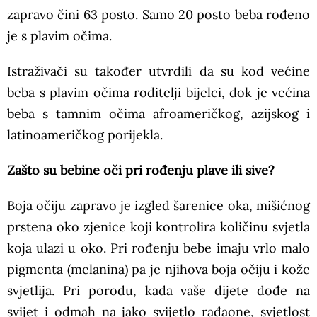
zapravo čini 63 posto. Samo 20 posto beba rođeno
je s plavim očima.
Istraživači su također utvrdili da su kod većine
beba s plavim očima roditelji bijelci, dok je većina
beba s tamnim očima afroameričkog, azijskog i
latinoameričkog porijekla.
Zašto su bebine oči pri rođenju plave ili sive?
Boja očiju zapravo je izgled šarenice oka, mišićnog
prstena oko zjenice koji kontrolira količinu svjetla
koja ulazi u oko. Pri rođenju bebe imaju vrlo malo
pigmenta (melanina) pa je njihova boja očiju i kože
svjetlija. Pri porodu, kada vaše dijete dođe na
svijet i odmah na jako svijetlo rađaone, svjetlost