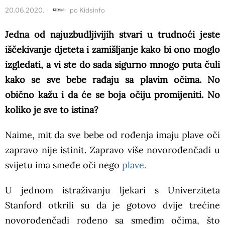
20.06.2020.
po
Kidsinfo
Jedna od najuzbudljivijih stvari u trudnoći jeste
iščekivanje djeteta i zamišljanje kako bi ono moglo
izgledati, a vi ste do sada sigurno mnogo puta čuli
kako se sve bebe rađaju sa plavim očima. No
obično kažu i da će se boja očiju promijeniti. No
koliko je sve to istina?
Naime, mit da sve bebe od rođenja imaju plave oči
zapravo nije istinit. Zapravo više novorođenčadi u
svijetu ima smeđe oči nego
plave.
U jednom istraživanju ljekari s Univerziteta
Stanford otkrili su da je gotovo dvije trećine
novorođenčadi rođeno sa smeđim očima, što