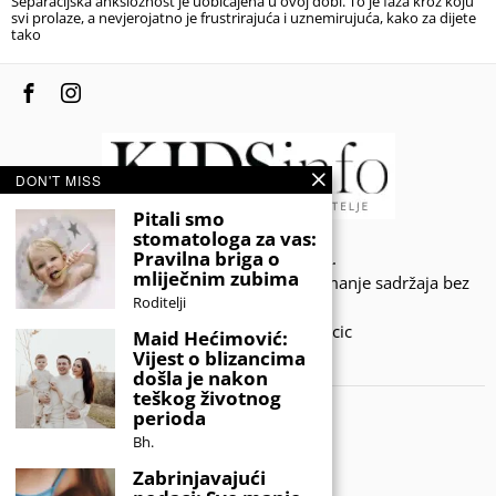
Separacijska anksioznost je uobičajena u ovoj dobi. To je faza kroz koju
svi prolaze, a nevjerojatno je frustrirajuća i uznemirujuća, kako za dijete
tako
DON'T MISS
Pitali smo
stomatologa za vas:
Pravilna briga o
© 2020 - KIDSINFO.BA.
mliječnim zubima
Sva prava zadržana. Zabranjeno preuzimanje sadržaja bez
Roditelji
dozvole izdavača.
Developed by Amar SIjercic
Maid Hećimović:
Vijest o blizancima
IZAŠAO JE NOVI MAGAZIN!
došla je nakon
teškog životnog
perioda
Bh.
Zabrinjavajući