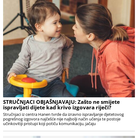
STRUČNJACI OBJAŠNJAVAJU: Zašto ne smijete
ispravljati dijete kad krivo izgovara riječi?
Stručnjaci iz centra Hanen tvrde da izravno ispravljanje djetetovog
pogrešnog izgovora najčešće nije najbolji način učenja te postoje
učinkovitiji pristupi koji potiču komunikaciju, jačaju