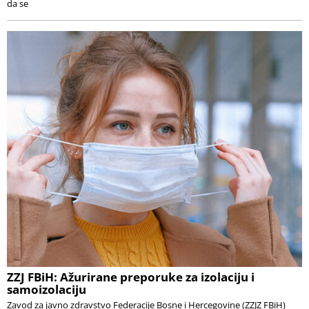
da se
ZZJ FBiH: Ažurirane preporuke za izolaciju i
samoizolaciju
Zavod za javno zdravstvo Federacije Bosne i Hercegovine (ZZJZ FBiH)