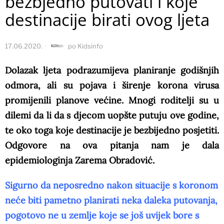
bezbjedno putovati i koje
destinacije birati ovog ljeta
17.06.2020.
po
Kidsinfo
Dolazak ljeta podrazumijeva planiranje godišnjih
odmora, ali su pojava i širenje korona virusa
promijenili planove većine. Mnogi roditelji su u
dilemi da li da s djecom uopšte putuju ove godine,
te oko toga koje destinacije je bezbijedno posjetiti.
Odgovore na ova pitanja nam je dala
epidemiologinja Zarema Obradović.
Sigurno da neposredno nakon situacije s koronom
neće biti pametno planirati neka daleka putovanja,
pogotovo ne u zemlje koje se još uvijek bore s