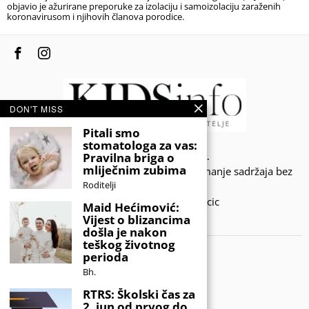
objavio je ažurirane preporuke za izolaciju i samoizolaciju zaraženih
koronavirusom i njihovih članova porodice.
DON'T MISS
Pitali smo
stomatologa za vas:
© 2020 - KIDSINFO.BA.
Pravilna briga o
mliječnim zubima
Sva prava zadržana. Zabranjeno preuzimanje sadržaja bez
Roditelji
dozvole izdavača.
Developed by Amar SIjercic
Maid Hećimović:
Vijest o blizancima
IZAŠAO JE NOVI MAGAZIN!
došla je nakon
teškog životnog
perioda
Bh.
RTRS: Školski čas za
2. jun od prvog do