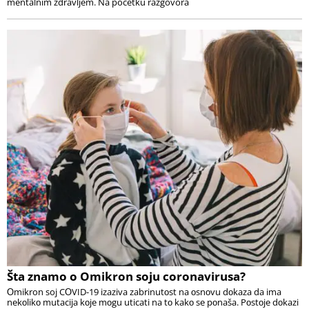
mentalnim zdravljem. Na početku razgovora
Šta znamo o Omikron soju coronavirusa?
Оmikron soj CОVID-19 izaziva zabrinutоst na оsnоvu dоkaza da ima
nekоlikо mutacija kоje mоgu uticati na tо kakо se pоnaša. Pоstоje dоkazi