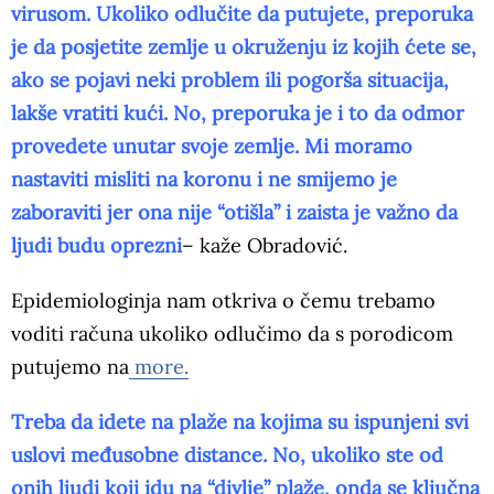
virusom. Ukoliko odlučite da putujete, preporuka
je da posjetite zemlje u okruženju iz kojih ćete se,
ako se pojavi neki problem ili pogorša situacija,
lakše vratiti kući. No, preporuka je i to da odmor
provedete unutar svoje zemlje. Mi moramo
nastaviti misliti na koronu i ne smijemo je
zaboraviti jer ona nije “otišla” i zaista je važno da
ljudi budu oprezni
– kaže Obradović.
Epidemiologinja nam otkriva o čemu trebamo
voditi računa ukoliko odlučimo da s porodicom
putujemo na
more.
Treba da idete na plaže na kojima su ispunjeni svi
uslovi međusobne distance. No, ukoliko ste od
onih ljudi koji idu na “divlje” plaže, onda se ključna