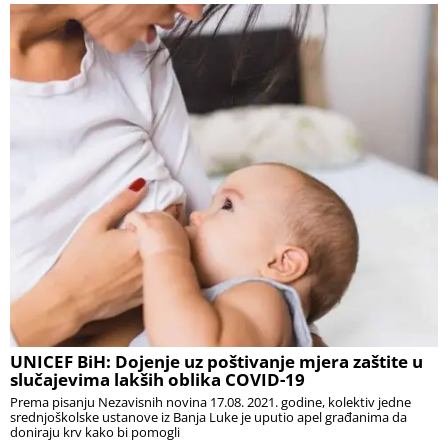
UNICEF BiH: Dojenje uz poštivanje mjera zaštite u
slučajevima lakših oblika COVID-19
Prema pisanju Nezavisnih novina 17.08. 2021. godine, kolektiv jedne
srednjoškolske ustanove iz Banja Luke je uputio apel građanima da
doniraju krv kako bi pomogli