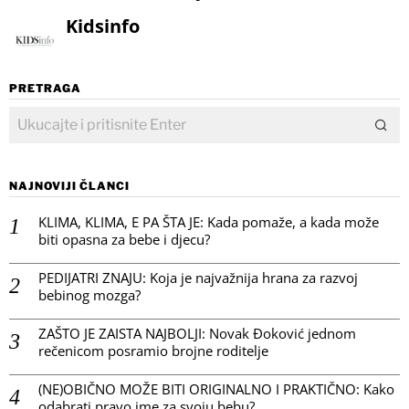
Kidsinfo
PRETRAGA
NAJNOVIJI ČLANCI
KLIMA, KLIMA, E PA ŠTA JE: Kada pomaže, a kada može
biti opasna za bebe i djecu?
PEDIJATRI ZNAJU: Koja je najvažnija hrana za razvoj
bebinog mozga?
ZAŠTO JE ZAISTA NAJBOLJI: Novak Đoković jednom
rečenicom posramio brojne roditelje
(NE)OBIČNO MOŽE BITI ORIGINALNO I PRAKTIČNO: Kako
odabrati pravo ime za svoju bebu?