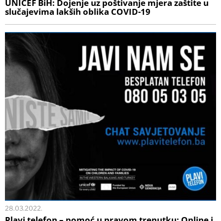
UNICEF BiH: Dojenje uz poštivanje mjera zaštite u
slučajevima lakših oblika COVID-19
28.03.2022.
Plavi telefon – pomoć u pravom trenutku: Online i