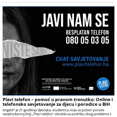
Plavi telefon – pomoć u pravom trenutku: Online i
telefonsko savjetovanje za djecu i porodice u BiH
Angela* je 21-godišnja djevojka, studentica, koja se putem poruke
savjetodavnoj liniji „Plavi telefon“ obratila za podršku zbog problema s