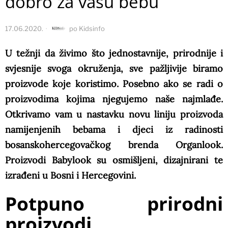
dobro za vašu bebu
17.06.2020.
po
Kidsinfo
U težnji da živimo što jednostavnije, prirodnije i
svjesnije svoga okruženja, sve pažljivije biramo
proizvode koje koristimo. Posebno ako se radi o
proizvodima kojima njegujemo naše najmlađe.
Otkrivamo vam u nastavku novu liniju proizvoda
namijenjenih bebama i djeci iz radinosti
bosanskohercegovačkog brenda Organlook.
Proizvodi Babylook su osmišljeni, dizajnirani te
izrađeni u Bosni i Hercegovini.
Potpuno prirodni
proizvodi