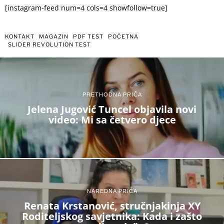
[instagram-feed num=4 cols=4 showfollow=true]
KONTAKT
MAGAZIN
PDF TEST
POČETNA
SLIDER REVOLUTION TEST
PRETHODNA PRIČA
Jelena Jugović Tuncel objavila novi
video: Mi sa četvero djece
NAREDNA PRIČA
Renata Krstanović, stručnjakinja XY
Roditeljskog savjetnika: Kada i zašto