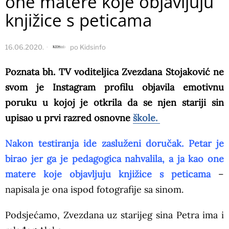
one matere koje objavljuju
knjižice s peticama
16.06.2020.
po
Kidsinfo
Poznata bh. TV voditeljica Zvezdana Stojaković ne
svom je Instagram profilu objavila emotivnu
poruku u kojoj je otkrila da se njen stariji sin
upisao u prvi razred osnovne
škole.
Nakon testiranja ide zasluženi doručak. Petar je
birao jer ga je pedagogica nahvalila, a ja kao one
matere koje objavljuju knjižice s peticama
–
napisala je ona ispod fotografije sa sinom.
Podsjećamo, Zvezdana uz starijeg sina Petra ima i