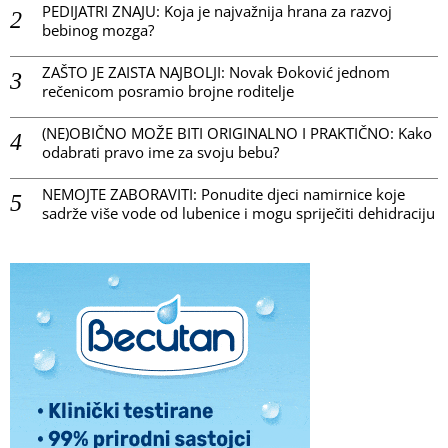
PEDIJATRI ZNAJU: Koja je najvažnija hrana za razvoj
bebinog mozga?
ZAŠTO JE ZAISTA NAJBOLJI: Novak Đoković jednom
rečenicom posramio brojne roditelje
(NE)OBIČNO MOŽE BITI ORIGINALNO I PRAKTIČNO: Kako
odabrati pravo ime za svoju bebu?
NEMOJTE ZABORAVITI: Ponudite djeci namirnice koje
sadrže više vode od lubenice i mogu spriječiti dehidraciju