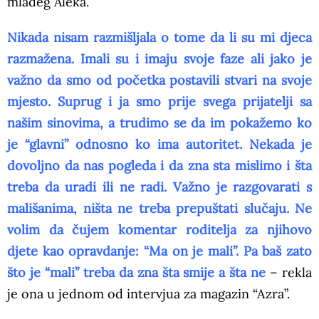
mlađeg Aleka.
Nikada nisam razmišljala o tome da li su mi djeca
razmažena. Imali su i imaju svoje faze ali jako je
važno da smo od početka postavili stvari na svoje
mjesto. Suprug i ja smo prije svega prijatelji sa
našim sinovima, a trudimo se da im pokažemo ko
je “glavni” odnosno ko ima autoritet. Nekada je
dovoljno da nas pogleda i da zna sta mislimo i šta
treba da uradi ili ne radi. Važno je razgovarati s
mališanima, ništa ne treba prepuštati slučaju. Ne
volim da čujem komentar roditelja za njihovo
djete kao opravdanje: “Ma on je mali”. Pa baš zato
što je “mali” treba da zna šta smije a šta ne
– rekla
je ona u jednom od intervjua za magazin “Azra”.