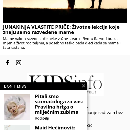
JUNAKINJA VLASTITE PRIČE: Životne lekcija koje
znaju samo razvedene mame
Mame nakon razvoda uče neke važne stvari o životu Razvod braka
mijenja život roditeljima, a posebno teško pada djeci kada se mama i
tata rastanu.
DON'T MISS
Pitali smo
stomatologa za vas:
© 2020 - KIDSINFO.BA.
Pravilna briga o
mliječnim zubima
Sva prava zadržana. Zabranjeno preuzimanje sadržaja bez
Roditelji
dozvole izdavača.
Developed by Amar SIjercic
Maid Hećimović: