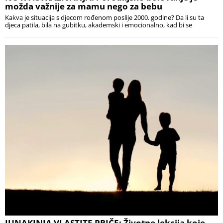
možda važnije za mamu nego za bebu
Kakva je situacija s djecom rođenom poslije 2000. godine? Da li su ta
djeca patila, bila na gubitku, akademski i emocionalno, kad bi se
JUNAKINJA VLASTITE PRIČE: Životne lekcija koje