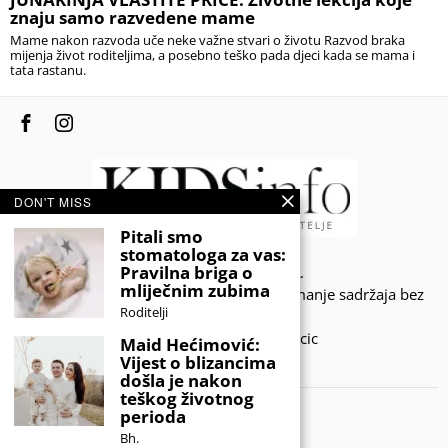
znaju samo razvedene mame
Mame nakon razvoda uče neke važne stvari o životu Razvod braka
mijenja život roditeljima, a posebno teško pada djeci kada se mama i
tata rastanu.
DON'T MISS
Pitali smo
stomatologa za vas:
Pravilna briga o
© 2020 - KIDSINFO.BA.
mliječnim zubima
Sva prava zadržana. Zabranjeno preuzimanje sadržaja bez
Roditelji
dozvole izdavača.
Developed by Amar SIjercic
Maid Hećimović:
Vijest o blizancima
IZAŠAO JE NOVI MAGAZIN!
došla je nakon
teškog životnog
perioda
Bh.