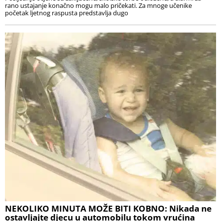
rano ustajanje konačno mogu malo pričekati. Za mnoge učenike
početak ljetnog raspusta predstavlja dugo
NEKOLIKO MINUTA MOŽE BITI KOBNO: Nikada ne
ostavljajte djecu u automobilu tokom vrućina