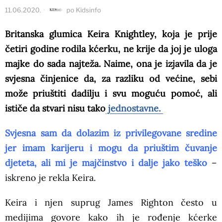
11.06.2020.
po
Kidsinfo
Britanska glumica Keira Knightley, koja je prije
četiri godine rodila kćerku, ne krije da joj je uloga
majke do sada najteža. Naime, ona je izjavila da je
svjesna činjenice da, za razliku od većine, sebi
može priuštiti dadilju i svu moguću pomoć, ali
ističe da stvari nisu tako
jednostavne.
Svjesna sam da dolazim iz privilegovane sredine
jer imam karijeru i mogu da priuštim čuvanje
djeteta, ali mi je majčinstvo i dalje jako teško
–
iskreno je rekla Keira.
Keira i njen suprug James Righton često u
medijima govore kako ih je rođenje kćerke