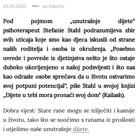
25.05.2020.
po
Kidsinfo
Pod pojmom „unutrašnje dijete“
psihoterapeut Stefanie Stahl podrazumijeva zbir
svih uticaja koje smo kao djeca iskusili od strane
naših roditelja i osoba iz okruženja. „Posebno
uvrede i povrede iz djetinjstva nešto je što ostaje
duboko ukorijenjeno u našoj podsvijesti i što nas
kao odrasle osobe sprečava da u životu ostvarimo
svoj potpuni potencijal“, piše Stahl u svojoj knjizi
„Dijete u tebi mora pronaći svoj dom“ (Kailash).
Dobra vijest: Stare rane mogu se izliječiti i kasnije
u životu, tako što se suočimo s ranama iz prošlosti
i utješimo naše unutrašnje
dijete.