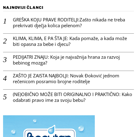
NAJNOVIJI ČLANCI
GREŠKA KOJU PRAVE RODITELJI:Zašto nikada ne treba
prekrivati dječja kolica pelenom?
KLIMA, KLIMA, E PA ŠTA JE: Kada pomaže, a kada može
biti opasna za bebe i djecu?
PEDIJATRI ZNAJU: Koja je najvažnija hrana za razvoj
bebinog mozga?
ZAŠTO JE ZAISTA NAJBOLJI: Novak Đoković jednom
rečenicom posramio brojne roditelje
(NE)OBIČNO MOŽE BITI ORIGINALNO I PRAKTIČNO: Kako
odabrati pravo ime za svoju bebu?