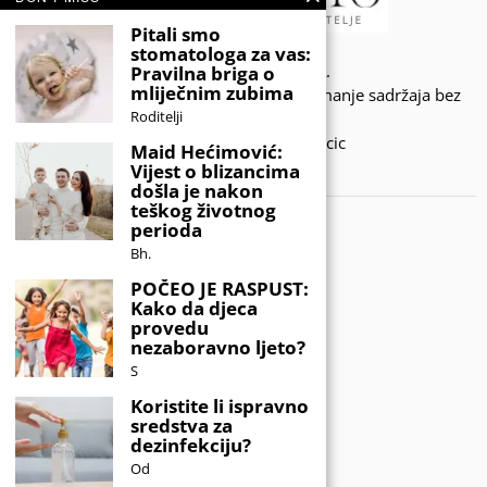
Pitali smo
stomatologa za vas:
© 2020 - KIDSINFO.BA.
Pravilna briga o
mliječnim zubima
Sva prava zadržana. Zabranjeno preuzimanje sadržaja bez
Roditelji
dozvole izdavača.
Developed by Amar SIjercic
Maid Hećimović:
Vijest o blizancima
IZAŠAO JE NOVI MAGAZIN!
došla je nakon
teškog životnog
perioda
Bh.
POČEO JE RASPUST:
Kako da djeca
provedu
nezaboravno ljeto?
S
Koristite li ispravno
sredstva za
dezinfekciju?
Od