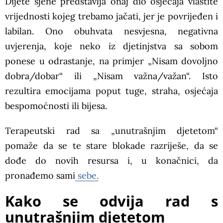
Dijete sjene predstavlja onaj dio osjećaja vlastite
vrijednosti kojeg trebamo jačati, jer je povrijeđen i
labilan. Ono obuhvata nesvjesna, negativna
uvjerenja, koje neko iz djetinjstva sa sobom
ponese u odrastanje, na primjer „Nisam dovoljno
dobra/dobar“ ili „Nisam važna/važan“. Isto
rezultira emocijama poput tuge, straha, osjećaja
bespomoćnosti ili bijesa.
Terapeutski rad sa „unutrašnjim djetetom“
pomaže da se te stare blokade razriješe, da se
dođe do novih resursa i, u konačnici, da
pronađemo sami
sebe.
Kako se odvija rad s
unutrašnjim djetetom