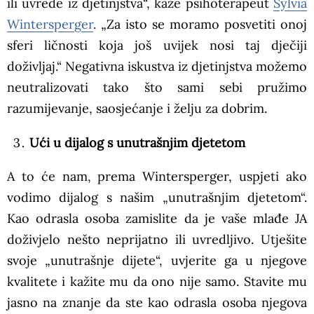
ili uvrede iz djetinjstva“, kaže psihoterapeut
Sylvia
Wintersperger
. „Za isto se moramo posvetiti onoj
sferi ličnosti koja još uvijek nosi taj dječiji
doživljaj.“ Negativna iskustva iz djetinjstva možemo
neutralizovati tako što sami sebi pružimo
razumijevanje, saosjećanje i želju za dobrim.
Ući u dijalog s unutrašnjim djetetom
A to će nam, prema Wintersperger, uspjeti ako
vodimo dijalog s našim „unutrašnjim djetetom“.
Kao odrasla osoba zamislite da je vaše mlađe JA
doživjelo nešto neprijatno ili uvredljivo. Utješite
svoje „unutrašnje dijete“, uvjerite ga u njegove
kvalitete i kažite mu da ono nije samo. Stavite mu
jasno na znanje da ste kao odrasla osoba njegova