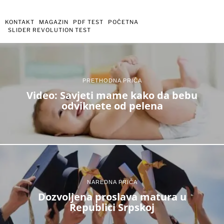
KONTAKT
MAGAZIN
PDF TEST
POČETNA
SLIDER REVOLUTION TEST
PRETHODNA PRIČA
Video: Savjeti mame kako da bebu
odviknete od pelena
NAREDNA PRIČA
Dozvoljena proslava matura u
Republici Srpskoj