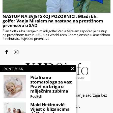
NASTUP NA SVJETSKOJ POZORNICI: Mladi bh.
golfer Vanja Miralem na nastupa na prestižnom
prvenstvu u SAD
Član Golf kluba Sarajevo mladi golfer Vanja Miralem započeo je nastup
na prestižnom turniru U.S. Kids World Teen Championship u američkom
Pinehurstu. Svjetsko prvenstvo
DON'T MISS
Pitali smo
stomatologa za vas:
Pravilna briga o
© 2020 - KIDSINFO.BA.
mliječnim zubima
Sva prava zadržana. Zabranjeno preuzimanje sadržaja bez
Roditelji
dozvole izdavača.
Maid Hećimović:
Developed by Amar SIjercic
Vijest o blizancima