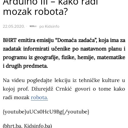
Arduino III – kako radi
mozak robota?
22.05.2020.
po
Kidsinfo
BHRT emitira emisiju “Domaća zadaća”, koja ima za
zadatak informirati učenike po nastavnom planu i
programu iz geografije, fizike, hemije, matematike
i drugih predmeta.
Na videu pogledajte lekciju iz tehničke kulture u
kojoj prof. Džurejdž Crnkić govori o tome kako
radi mozak
robota.
{youtube}uUCs0HcU9Bg{/youtube}
(bhrt.ba, Kidsinfo.ba)