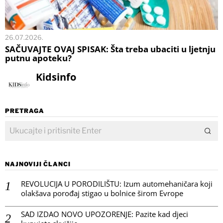
26.07.2026.
SAČUVAJTE OVAJ SPISAK: Šta treba ubaciti u ljetnju
putnu apoteku?
Kidsinfo
PRETRAGA
NAJNOVIJI ČLANCI
REVOLUCIJA U PORODILIŠTU: Izum automehaničara koji
olakšava porođaj stigao u bolnice širom Evrope
SAD IZDAO NOVO UPOZORENJE: Pazite kad djeci