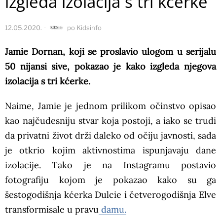
izgleda izolacija s tri kćerke
12.05.2020.
po
Kidsinfo
Jamie Dornan, koji se proslavio ulogom u serijalu
50 nijansi sive, pokazao je kako izgleda njegova
izolacija s tri kćerke.
Naime, Jamie je jednom prilikom očinstvo opisao
kao najčudesniju stvar koja postoji, a iako se trudi
da privatni život drži daleko od očiju javnosti, sada
je otkrio kojim aktivnostima ispunjavaju dane
izolacije. Tako je na Instagramu postavio
fotografiju kojom je pokazao kako su ga
šestogodišnja kćerka Dulcie i četverogodišnja Elve
transformisale u pravu
damu.