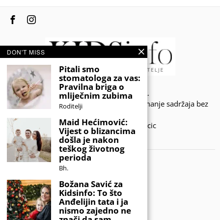
DON'T MISS
Pitali smo
stomatologa za vas:
Pravilna briga o
© 2020 - KIDSINFO.BA.
mliječnim zubima
Sva prava zadržana. Zabranjeno preuzimanje sadržaja bez
Roditelji
dozvole izdavača.
Maid Hećimović:
Developed by Amar SIjercic
Vijest o blizancima
došla je nakon
IZAŠAO JE NOVI MAGAZIN!
teškog životnog
perioda
Bh.
Božana Savić za
Kidsinfo: To što
Anđelijin tata i ja
nismo zajedno ne
znači da sam