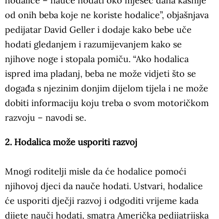
hodalice – nauče hodati oko mjesec dana kasnije
od onih beba koje ne koriste hodalice”, objašnjava
pedijatar David Geller i dodaje kako bebe uče
hodati gledanjem i razumijevanjem kako se
njihove noge i stopala pomiču. “Ako hodalica
ispred ima pladanj, beba ne može vidjeti što se
događa s njezinim donjim dijelom tijela i ne može
dobiti informaciju koju treba o svom motoričkom
razvoju – navodi se.
2. Hodalica može usporiti razvoj
Mnogi roditelji misle da će hodalice pomoći
njihovoj djeci da nauče hodati. Ustvari, hodalice
će usporiti dječji razvoj i odgoditi vrijeme kada
dijete nauči hodati, smatra Američka pedijatrijska