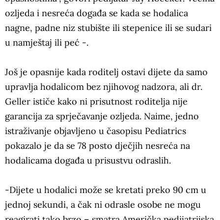
ozljeda i nesreća događa se kada se hodalica
nagne, padne niz stubište ili stepenice ili se sudari
u namještaj ili peć -.
Još je opasnije kada roditelj ostavi dijete da samo
upravlja hodalicom bez njihovog nadzora, ali dr.
Geller ističe kako ni prisutnost roditelja nije
garancija za sprječavanje ozljeda. Naime, jedno
istraživanje objavljeno u časopisu Pediatrics
pokazalo je da se 78 posto dječjih nesreća na
hodalicama događa u prisustvu odraslih.
-Dijete u hodalici može se kretati preko 90 cm u
jednoj sekundi, a čak ni odrasle osobe ne mogu
reagirati tako brzo – smatra Američka pedijatrijska