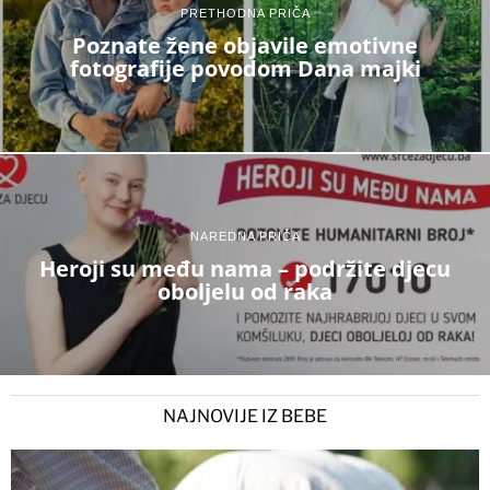
PRETHODNA PRIČA
Poznate žene objavile emotivne
fotografije povodom Dana majki
NAREDNA PRIČA
Heroji su među nama – podržite djecu
oboljelu od raka
NAJNOVIJE IZ BEBE