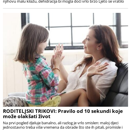
njihovu malu kilažu, dehidracija bi mogla doći vrlo brzo Ljeto se vratilo
RODITELJSKI TRIKOVI: Pravilo od 10 sekundi koje
može olakšati život
Na prvi pogled djeluje banalno, ali razlog je vrlo smislen: maloj djeci
jednostavno treba više vremena da obrade što ste ih pitali, promisle i