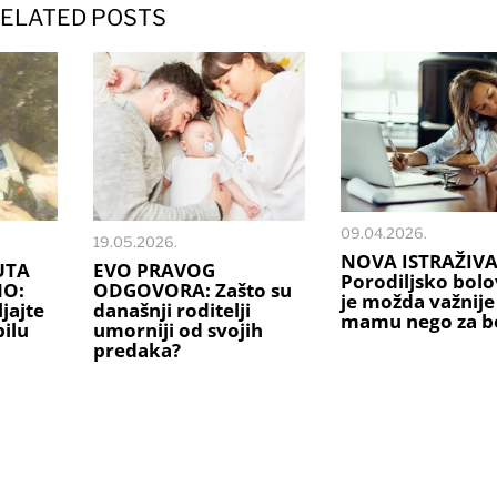
ELATED POSTS
09.04.2026.
19.05.2026.
NOVA ISTRAŽIVA
UTA
EVO PRAVOG
Porodiljsko bolo
NO:
ODGOVORA: Zašto su
je možda važnije
jajte
današnji roditelji
mamu nego za b
ilu
umorniji od svojih
predaka?