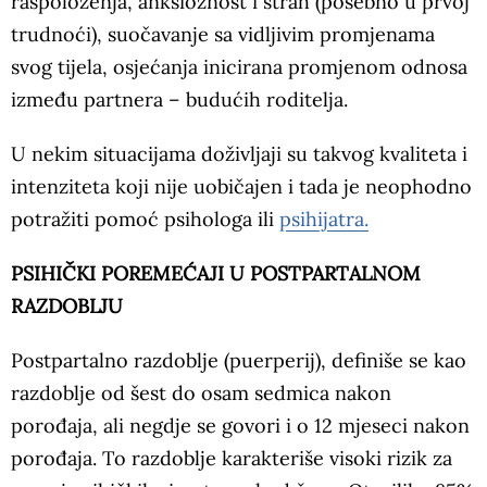
raspoloženja, anksioznost i strah (posebno u prvoj
trudnoći), suočavanje sa vidljivim promjenama
svog tijela, osjećanja inicirana promjenom odnosa
između partnera – budućih roditelja.
U nekim situacijama doživljaji su takvog kvaliteta i
intenziteta koji nije uobičajen i tada je neophodno
potražiti pomoć psihologa ili
psihijatra.
PSIHIČKI POREMEĆAJI U POSTPARTALNOM
RAZDOBLJU
Postpartalno razdoblje (puerperij), definiše se kao
razdoblje od šest do osam sedmica nakon
porođaja, ali negdje se govori i o 12 mjeseci nakon
porođaja. To razdoblje karakteriše visoki rizik za