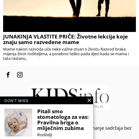
JUNAKINJA VLASTITE PRIČE: Životne lekcija koje
znaju samo razvedene mame
Mame nakon razvoda uče neke važne stvari o životu Razvod braka
mijenja život roditeljima, a posebno teško pada djeci kada se mama i
tata rastanu.
DON'T MISS
Pitali smo
stomatologa za vas:
© 2020 - KIDSINFO.BA.
Pravilna briga o
mliječnim zubima
Sva prava zadržana. Zabranjeno preuzimanje sadržaja bez
dozvole izdavača.
Roditelji