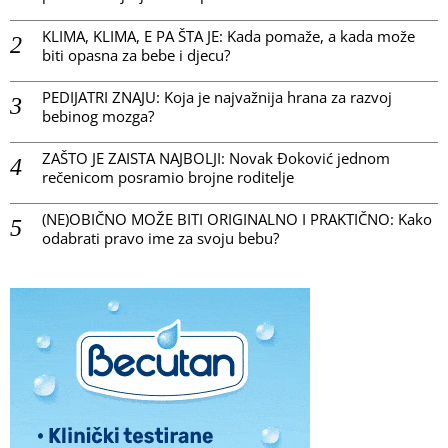
KLIMA, KLIMA, E PA ŠTA JE: Kada pomaže, a kada može
biti opasna za bebe i djecu?
PEDIJATRI ZNAJU: Koja je najvažnija hrana za razvoj
bebinog mozga?
ZAŠTO JE ZAISTA NAJBOLJI: Novak Đoković jednom
rečenicom posramio brojne roditelje
(NE)OBIČNO MOŽE BITI ORIGINALNO I PRAKTIČNO: Kako
odabrati pravo ime za svoju bebu?