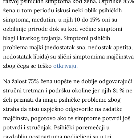
razvoj psihičkih simptoma kod žena. Otprilike 85%
žena u tom periodu iskusi neki oblik psihičkih
simptoma, međutim, u njih 10 do 15% oni su
ozbiljnije prirode dok su kod većine simptomi
blagi i kratkog trajanja. Simptomi psihičih
problema majki (nedostatak sna, nedostak apetita,
nedostatak libida) su slični simptomima majčinstva
zbog čega se teško
otkrivaju.
Na žalost 75% žena uopšte ne dobije odgovarajući
stručni tretman i podršku okoline jer njih 81 % ne
želi priznati da imaju psihičke probleme zbog
straha da nisu uspješno odgovorile na zadatke
majčinsta, pogotovo ako te simptome potvrdi još
potvrdi i stručnjak. Psihički poremećaji u
razdoblju postpartuma podijeljeni su u tri