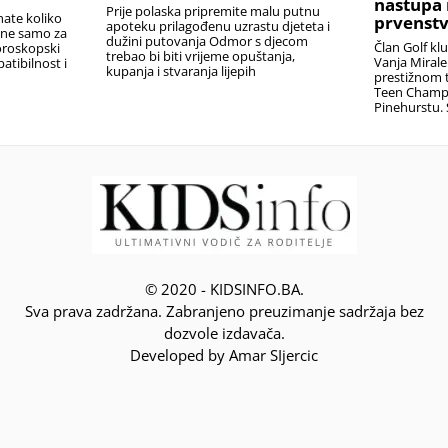
nastupa 
Prije polaska pripremite malu putnu
nate koliko
prvenstv
apoteku prilagođenu uzrastu djeteta i
i ne samo za
dužini putovanja Odmor s djecom
Član Golf kl
oroskopski
trebao bi biti vrijeme opuštanja,
Vanja Miral
atibilnost i
kupanja i stvaranja lijepih
prestižnom t
Teen Champ
Pinehurstu. 
© 2020 - KIDSINFO.BA.
Sva prava zadržana. Zabranjeno preuzimanje sadržaja bez
dozvole izdavača.
Developed by Amar SIjercic