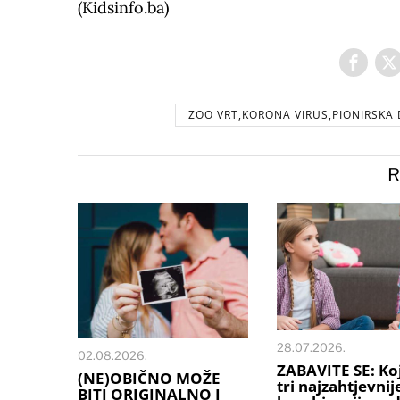
(Kidsinfo.ba)
ZOO VRT,KORONA VIRUS,PIONIRSKA 
R
28.07.2026.
02.08.2026.
ZABAVITE SE: Ko
(NE)OBIČNO MOŽE
tri najzahtjevnij
BITI ORIGINALNO I