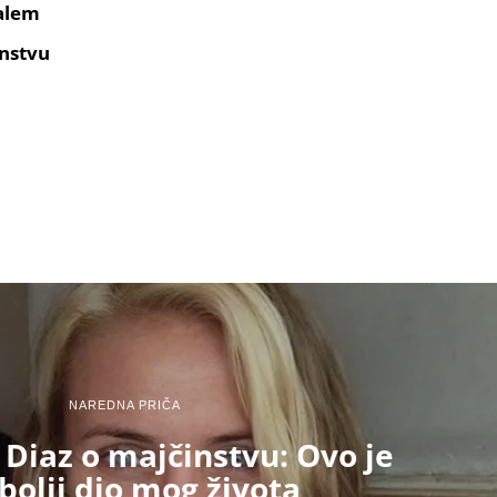
ralem
nstvu
NAREDNA PRIČA
Diaz o majčinstvu: Ovo je
bolji dio mog života