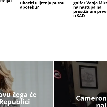
telja i
ubaciti u ljetnju putnu
golfer Vanja Mi
apoteku?
na nastupa na
prestižnom prve
u SAD
ovu čega će
Cameron 
 Republici
naj