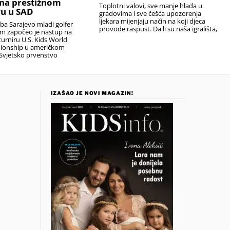
na prestižnom
Toplotni valovi, sve manje hlada u
u u SAD
gradovima i sve češća upozorenja
ljekara mijenjaju način na koji djeca
uba Sarajevo mladi golfer
provode raspust. Da li su naša igrališta,
em započeo je nastup na
urniru U.S. Kids World
ionship u američkom
Svjetsko prvenstvo
IZAŠAO JE NOVI MAGAZIN!