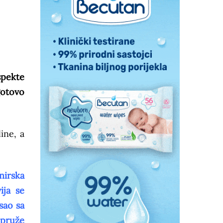
spekte
gotovo
ine, a
nirska
ija se
sao sa
 pruže