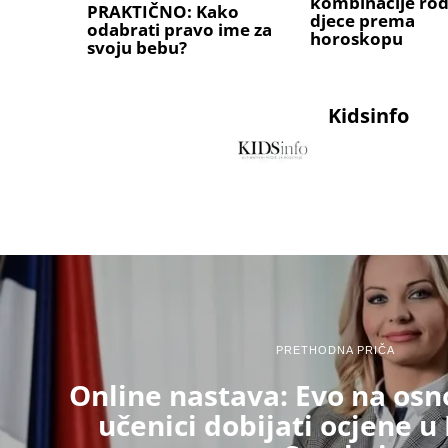
kombinacije rodi
PRAKTIČNO: Kako
djece prema
odabrati pravo ime za
horoskopu
svoju bebu?
Kidsinfo
PRETHODNA PRIČA
Online nastava: Evo na osn
učenici dobijati ocjene u