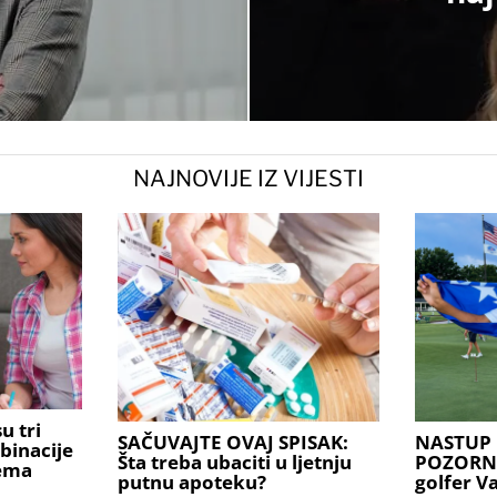
NAJNOVIJE IZ VIJESTI
u tri
SAČUVAJTE OVAJ SPISAK:
NASTUP 
binacije
Šta treba ubaciti u ljetnju
POZORNIC
rema
putnu apoteku?
golfer V