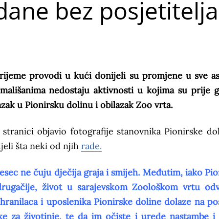
ane bez posjetitelja
vrijeme provodi u kući donijeli su promjene u sve a
 mališanima nedostaju aktivnosti u kojima su prije 
azak u Pionirsku dolinu i obilazak Zoo vrta.
tranici objavio fotografije stanovnika Pionirske dol
jeli šta neki od njih
rade.
ec ne čuju dječija graja i smijeh. Međutim, iako Pio
drugačije, život u sarajevskom Zoološkom vrtu odv
ranilaca i uposlenika Pionirske doline dolaze na po
e za životinje, te da im očiste i urede nastambe i