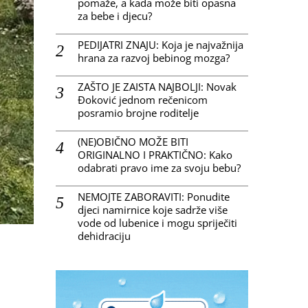
pomaže, a kada može biti opasna
za bebe i djecu?
PEDIJATRI ZNAJU: Koja je najvažnija
hrana za razvoj bebinog mozga?
ZAŠTO JE ZAISTA NAJBOLJI: Novak
Đoković jednom rečenicom
posramio brojne roditelje
(NE)OBIČNO MOŽE BITI
ORIGINALNO I PRAKTIČNO: Kako
odabrati pravo ime za svoju bebu?
NEMOJTE ZABORAVITI: Ponudite
djeci namirnice koje sadrže više
vode od lubenice i mogu spriječiti
dehidraciju