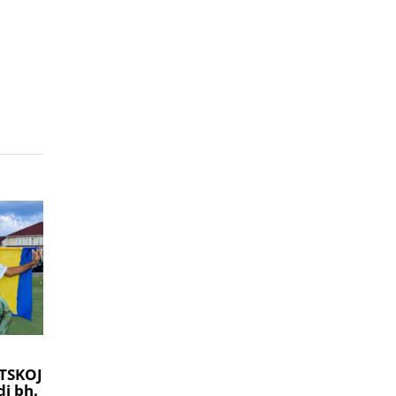
TSKOJ
i bh.