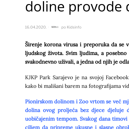
doline provode d
16.04.2020.
po
Kidsinfo
Širenje korona virusa i preporuka da se 
ljudskog života. Svim ljudima, a posebno
svakodnevno uživali, a jedna od njih je odl
KJKP Park Sarajevo je na svojoj Facebook s
kako bi mališani barem na fotografijama vid
Pionirskom dolinom i Zoo vrtom se već mjes
dolina ovog proljeća bez djece djeluje 
uobičajenim tempom. Svakog dana timovi h
ciljem da pripreme ukusne i slasne obrok