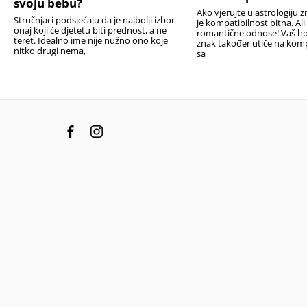
svoju bebu?
Ako vjerujte u astrologiju z
Stručnjaci podsjećaju da je najbolji izbor
je kompatibilnost bitna. Al
onaj koji će djetetu biti prednost, a ne
romantične odnose! Vaš h
teret. Idealno ime nije nužno ono koje
znak također utiče na komp
nitko drugi nema,
sa