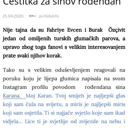
Čestitka za sinov rođendan
15.04.2020.
po
Kidsinfo
Nije tajna da su Fahriye Evcen i Burak Özçivit
jedan od omiljenih turskih glumačkih parova, a
upravo zbog toga fanovi s velikim interesovanjem
prate svaki njihov korak.
Tako su s velikim oduševljenjem reagovali na
poruku koju je lijepa glumica napisala na svom
Instagram profilu povodom rođendana sina
Karana.
Moj Karan. Tvoj smijeh je najljepši glas
koji sam čula na svijetu, a miris je najljepši miris
koji sam osjetila. Ti si najjače svjetlo koje sam ikad
vidjela… Lice ti je svjetlije od zvijezde na nebu i