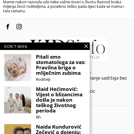
Mame nakon razvoda uče neke važne stvari o životu Razvod braka
mijenja život roditeljima, a posebno teško pada djeci kada se mama i
tata rastanu.
DON'T MISS
Pitali smo
stomatologa za vas:
Pravilna briga o
© 2020 - KIDSINFO.BA.
mliječnim zubima
Sva prava zadržana. Zabranjeno preuzimanje sadržaja bez
Roditelji
dozvole izdavača.
Maid Hećimović:
Developed by Amar SIjercic
Vijest o blizancima
došla je nakon
IZAŠAO JE NOVI MAGAZIN!
teškog životnog
perioda
Bh.
Naida Kundurović
Zečević o dojenju: