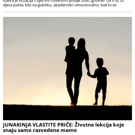
Kakva je situacija s djecom rođenom poslije 2000. godine? Da li su ta
djeca patila, bila na gubitku, akademski i emocionalno, kad bi se
JUNAKINJA VLASTITE PRIČE: Životne lekcija koje
znaju samo razvedene mame