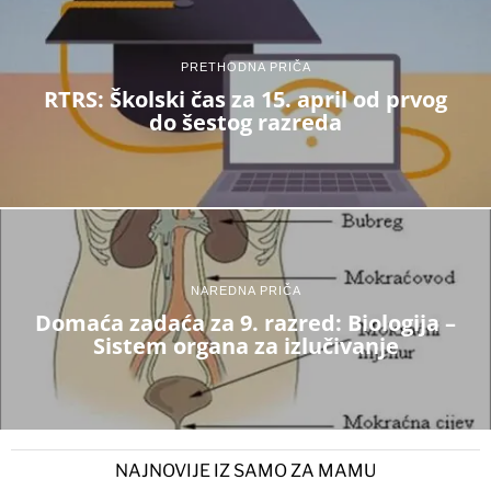
PRETHODNA PRIČA
RTRS: Školski čas za 15. april od prvog
do šestog razreda
NAREDNA PRIČA
Domaća zadaća za 9. razred: Biologija –
Sistem organa za izlučivanje
NAJNOVIJE IZ SAMO ZA MAMU