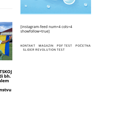
[instagram-feed num=4 cols=4
showfollow=true]
KONTAKT
MAGAZIN
PDF TEST
POČETNA
SLIDER REVOLUTION TEST
TSKOJ
i bh.
ralem
nstvu