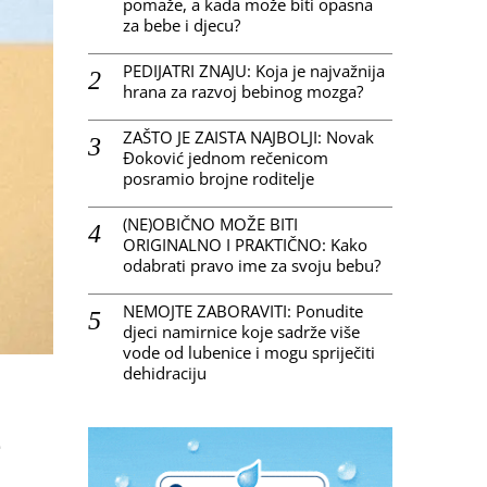
pomaže, a kada može biti opasna
za bebe i djecu?
PEDIJATRI ZNAJU: Koja je najvažnija
hrana za razvoj bebinog mozga?
ZAŠTO JE ZAISTA NAJBOLJI: Novak
Đoković jednom rečenicom
posramio brojne roditelje
(NE)OBIČNO MOŽE BITI
ORIGINALNO I PRAKTIČNO: Kako
odabrati pravo ime za svoju bebu?
NEMOJTE ZABORAVITI: Ponudite
djeci namirnice koje sadrže više
vode od lubenice i mogu spriječiti
dehidraciju
g