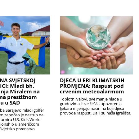
NA SVJETSKOJ
DJECA U ERI KLIMATSKIH
I: Mladi bh.
PROMJENA: Raspust pod
anja Miralem na
crvenim meteoalarmom
na prestižnom
Toplotni valovi, sve manje hlada u
u u SAD
gradovima i sve češća upozorenja
ljekara mijenjaju način na koji djeca
uba Sarajevo mladi golfer
provode raspust. Da li su naša igrališta,
em započeo je nastup na
urniru U.S. Kids World
ionship u američkom
Svjetsko prvenstvo