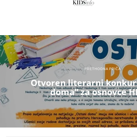
PRETHODNA PRIČA
Otvoren literarni konkur
doma” za osnovce H