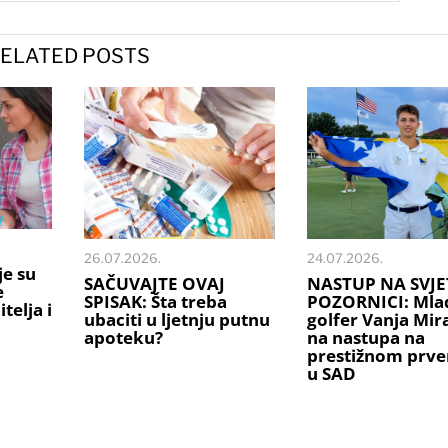
ELATED POSTS
26.07.2026.
24.07.2026.
je su
SAČUVAJTE OVAJ
NASTUP NA SVJE
e
SPISAK: Šta treba
POZORNICI: Mlad
telja i
ubaciti u ljetnju putnu
golfer Vanja Mi
apoteku?
na nastupa na
prestižnom prve
u SAD