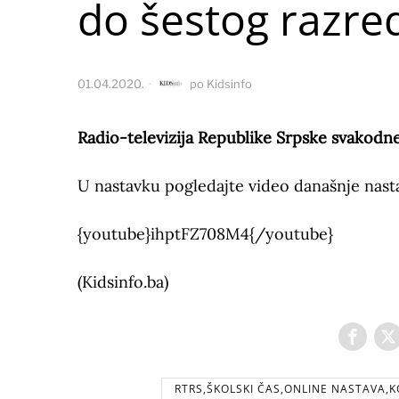
do šestog razre
01.04.2020.
po
Kidsinfo
Radio-televizija Republike Srpske svakodn
U nastavku pogledajte video današnje nasta
{youtube}ihptFZ708M4{/youtube}
(Kidsinfo.ba)
RTRS,ŠKOLSKI ČAS,ONLINE NASTAVA,K