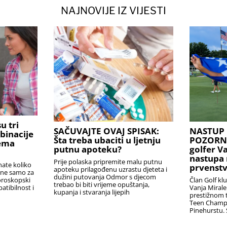
NAJNOVIJE IZ VIJESTI
u tri
SAČUVAJTE OVAJ SPISAK:
NASTUP 
binacije
Šta treba ubaciti u ljetnju
POZORNIC
rema
putnu apoteku?
golfer V
nastupa 
Prije polaska pripremite malu putnu
nate koliko
prvenstv
apoteku prilagođenu uzrastu djeteta i
i ne samo za
dužini putovanja Odmor s djecom
Član Golf kl
oroskopski
trebao bi biti vrijeme opuštanja,
Vanja Miral
atibilnost i
kupanja i stvaranja lijepih
prestižnom t
Teen Champ
Pinehurstu. 