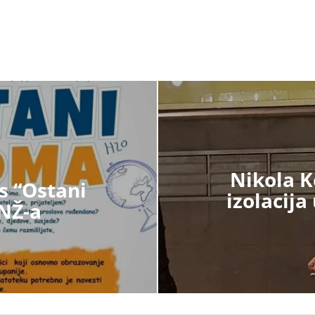
Nikola K
s “Ostani
izolacij
NŽ-a