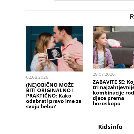
R
28.07.2026.
02.08.2026.
ZABAVITE SE: Ko
(NE)OBIČNO MOŽE
tri najzahtjevnij
BITI ORIGINALNO I
kombinacije rodi
PRAKTIČNO: Kako
djece prema
odabrati pravo ime za
horoskopu
svoju bebu?
Kidsinfo