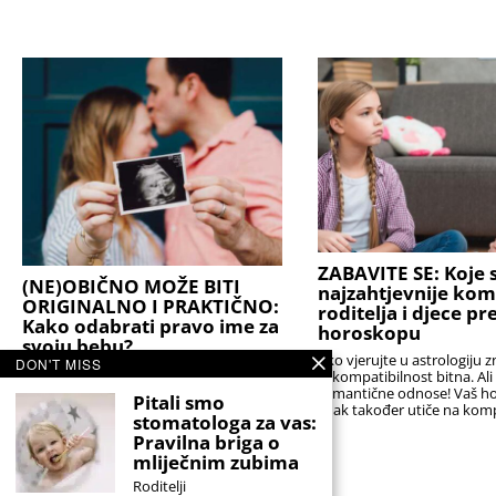
ZABAVITE SE: Koje s
(NE)OBIČNO MOŽE BITI
najzahtjevnije kom
ORIGINALNO I PRAKTIČNO:
roditelja i djece p
Kako odabrati pravo ime za
horoskopu
svoju bebu?
Ako vjerujte u astrologiju z
DON'T MISS
Stručnjaci podsjećaju da je najbolji izbor
je kompatibilnost bitna. Al
onaj koji će djetetu biti prednost, a ne
romantične odnose! Vaš h
Pitali smo
teret. Idealno ime nije nužno ono koje
znak također utiče na komp
stomatologa za vas:
nitko drugi nema,
sa
Pravilna briga o
mliječnim zubima
Roditelji