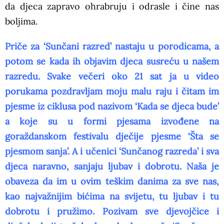
da djeca zapravo ohrabruju i odrasle i čine nas
boljima.
Priče za ‘Sunčani razred’ nastaju u porodicama, a
potom se kada ih objavim djeca susreću u našem
razredu. Svake večeri oko 21 sat ja u video
porukama pozdravljam moju malu raju i čitam im
pjesme iz ciklusa pod nazivom ‘Kada se djeca bude’
a koje su u formi pjesama izvođene na
goraždanskom festivalu dječije pjesme ‘Šta se
pjesmom sanja’. A i učenici ‘Sunčanog razreda’ i sva
djeca naravno, sanjaju ljubav i dobrotu. Naša je
obaveza da im u ovim teškim danima za sve nas,
kao najvažnijim bićima na svijetu, tu ljubav i tu
dobrotu i pružimo. Pozivam sve djevojčice i