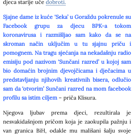
djeca starije uče
dobroti.
Sjajne dame iz kuće ‘Seka’ u Goraždu pokrenule su
Facebook grupu za djecu BPK-a tokom
koronavirusa i razmišljao sam kako da se na
skroman način uključim u tu sjajnu priču i
pomognem. Na tragu sjećanja na nekadašnju radio
emisiju pod nazivom ‘Sunčani razred’ u kojoj sam
bio domaćin brojnim djevojčicama i dječacima u
predstavljanju njihovih kreativnih bisera, odlučio
sam da ‘otvorim’ Sunčani razred na mom facebook
profilu sa istim ciljem
– priča Klisura.
Njegova ljubav prema djeci, rezultirala je
nesvakidašnjom pričom koja je zaokupila pažnju i
van granica BiH, odakle mu mališani šalju svoje