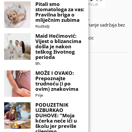
Pitali smo
stomatologa za vas:
Pravilna briga o
© 2020 - KIDSINFO.BA.
mliječnim zubima
Sva prava zadržana. Zabranjeno preuzimanje sadržaja bez
Roditelji
dozvole izdavača.
Maid Hećimović:
Developed by Amar SIjercic
Vijest o blizancima
došla je nakon
IZAŠAO JE NOVI MAGAZIN!
teškog životnog
perioda
Bh.
MOŽE I OVAKO:
Prepoznajte
trudnoću (i po
ovim) znakovima
Prije
PODUZETNIK
UZBURKAO
DUHOVE: “Moja
kćerka neće ići u
školu jer previše
cijenimo