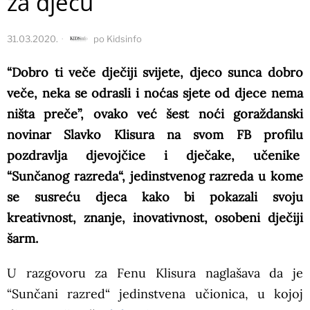
za djecu
31.03.2020.
po
Kidsinfo
“Dobro ti veče dječiji svijete, djeco sunca dobro
veče, neka se odrasli i noćas sjete od djece nema
ništa preče”, ovako već šest noći goraždanski
novinar Slavko Klisura na svom FB profilu
pozdravlja djevojčice i dječake, učenike
“Sunčanog razreda“, jedinstvenog razreda u kome
se susreću djeca kako bi pokazali svoju
kreativnost, znanje, inovativnost, osobeni dječiji
šarm.
U razgovoru za Fenu Klisura naglašava da je
“Sunčani razred“ jedinstvena učionica, u kojoj