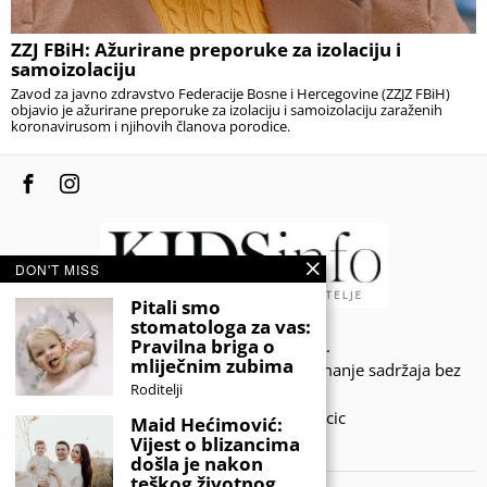
ZZJ FBiH: Ažurirane preporuke za izolaciju i
samoizolaciju
Zavod za javno zdravstvo Federacije Bosne i Hercegovine (ZZJZ FBiH)
objavio je ažurirane preporuke za izolaciju i samoizolaciju zaraženih
koronavirusom i njihovih članova porodice.
DON'T MISS
Pitali smo
stomatologa za vas:
Pravilna briga o
© 2020 - KIDSINFO.BA.
mliječnim zubima
Sva prava zadržana. Zabranjeno preuzimanje sadržaja bez
Roditelji
dozvole izdavača.
Developed by Amar SIjercic
Maid Hećimović:
Vijest o blizancima
IZAŠAO JE NOVI MAGAZIN!
došla je nakon
teškog životnog