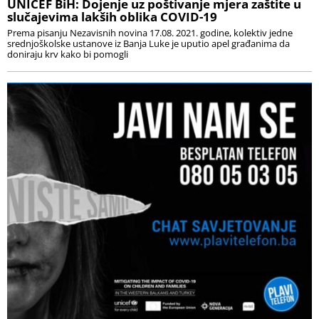
UNICEF BiH: Dojenje uz poštivanje mjera zaštite u
slučajevima lakših oblika COVID-19
Prema pisanju Nezavisnih novina 17.08. 2021. godine, kolektiv jedne
srednjoškolske ustanove iz Banja Luke je uputio apel građanima da
doniraju krv kako bi pomogli