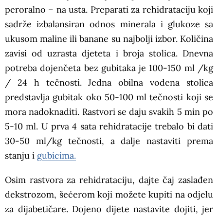
peroralno – na usta. Preparati za rehidrataciju koji
sadrže izbalansiran odnos minerala i glukoze sa
ukusom maline ili banane su najbolji izbor. Količina
zavisi od uzrasta djeteta i broja stolica. Dnevna
potreba dojenčeta bez gubitaka je 100-150 ml /kg
/ 24 h tečnosti. Jedna obilna vodena stolica
predstavlja gubitak oko 50-100 ml tečnosti koji se
mora nadoknaditi. Rastvori se daju svakih 5 min po
5-10 ml. U prva 4 sata rehidratacije trebalo bi dati
30-50 ml/kg tečnosti, a dalje nastaviti prema
stanju i
gubicima.
Osim rastvora za rehidrataciju, dajte čaj zaslađen
dekstrozom, šećerom koji možete kupiti na odjelu
za dijabetičare. Dojeno dijete nastavite dojiti, jer