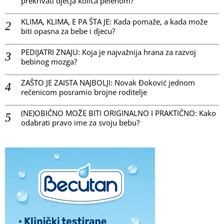
prekrivati dječja kolica pelenom?
KLIMA, KLIMA, E PA ŠTA JE: Kada pomaže, a kada može
biti opasna za bebe i djecu?
PEDIJATRI ZNAJU: Koja je najvažnija hrana za razvoj
bebinog mozga?
ZAŠTO JE ZAISTA NAJBOLJI: Novak Đoković jednom
rečenicom posramio brojne roditelje
(NE)OBIČNO MOŽE BITI ORIGINALNO I PRAKTIČNO: Kako
odabrati pravo ime za svoju bebu?