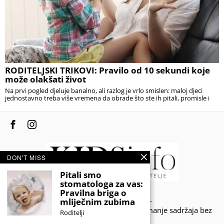
RODITELJSKI TRIKOVI: Pravilo od 10 sekundi koje
može olakšati život
Na prvi pogled djeluje banalno, ali razlog je vrlo smislen: maloj djeci
jednostavno treba više vremena da obrade što ste ih pitali, promisle i
DON'T MISS
Pitali smo
stomatologa za vas:
Pravilna briga o
© 2020 - KIDSINFO.BA.
mliječnim zubima
Sva prava zadržana. Zabranjeno preuzimanje sadržaja bez
Roditelji
dozvole izdavača.