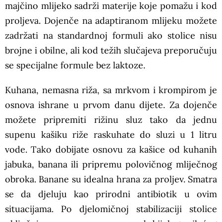
majčino mlijeko sadrži materije koje pomažu i kod
proljeva. Dojenče na adaptiranom mlijeku možete
zadržati na standardnoj formuli ako stolice nisu
brojne i obilne, ali kod težih slučajeva preporučuju
se specijalne formule bez laktoze.
Kuhana, nemasna riža, sa mrkvom i krompirom je
osnova ishrane u prvom danu dijete. Za dojenče
možete pripremiti rižinu sluz tako da jednu
supenu kašiku riže raskuhate do sluzi u 1 litru
vode. Tako dobijate osnovu za kašice od kuhanih
jabuka, banana ili pripremu polovičnog mliječnog
obroka. Banane su idealna hrana za proljev. Smatra
se da djeluju kao prirodni antibiotik u ovim
situacijama. Po djelomičnoj stabilizaciji stolice