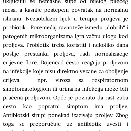
uključuju se nemasne supe od bijelog pilećeg
mesa, a kasnije postepeni povratak na normalnu
ishranu. Nezaobilazni lijek u terapiji proljeva je
probiotik. Poremećaj ravnoteže između „dobrih“ i
patogenih mikroorganizama igra važnu ulogu kod
proljeva. Probiotik treba koristiti i nekoliko dana
poslije prestanka proljeva, radi normalizacije
crijevne flore. Dojenčad često reaguju proljevom
na infekcije koje nisu direktno vezane za oboljenje
crijeva, npr. viroza sa respiratornom
simptomatologijom ili urinarna infekcija može biti
praćena proljevom. Opće je poznato da rast zuba
često kao popratni simptom ima proljev.
Antibiotski sirupi ponekad izazivaju proljev. Zbog
toga se preporučuje uz antibiotik uvesti i