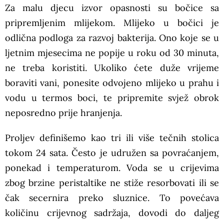
Za malu djecu izvor opasnosti su bočice sa
pripremljenim mlijekom. Mlijeko u bočici je
odlična podloga za razvoj bakterija. Ono koje se u
ljetnim mjesecima ne popije u roku od 30 minuta,
ne treba koristiti. Ukoliko ćete duže vrijeme
boraviti vani, ponesite odvojeno mlijeko u prahu i
vodu u termos boci, te pripremite svjež obrok
neposredno prije hranjenja.
Proljev definišemo kao tri ili više tečnih stolica
tokom 24 sata. Često je udružen sa povraćanjem,
ponekad i temperaturom. Voda se u crijevima
zbog brzine peristaltike ne stiže resorbovati ili se
čak secernira preko sluznice. To povećava
količinu crijevnog sadržaja, dovodi do daljeg