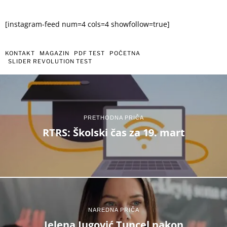
[instagram-feed num=4 cols=4 showfollow=true]
KONTAKT
MAGAZIN
PDF TEST
POČETNA
SLIDER REVOLUTION TEST
PRETHODNA PRIČA
RTRS: Školski čas za 19. mart
NAREDNA PRIČA
Jelena Jugović Tuncel nakon