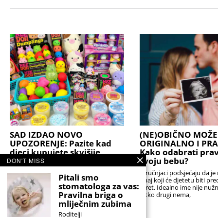
SAD IZDAO NOVO
(NE)OBIČNO MOŽE 
UPOZORENJE: Pazite kad
ORIGINALNO I PR
djeci kupujete skvišije
Kako odabrati prav
svoju bebu?
DON'T MISS
Nema sumnje da je to hit igračka i da je
definitivno postala viralna. No to ne
Stručnjaci podsjećaju da je 
Pitali smo
znači da je baš sve u redu s
onaj koji će djetetu biti pr
stomatologa za vas:
teret. Idealno ime nije nuž
Pravilna briga o
nitko drugi nema,
mliječnim zubima
Roditelji