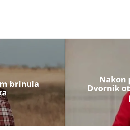
Nakon p
am brinula
Dvornik ot
ka