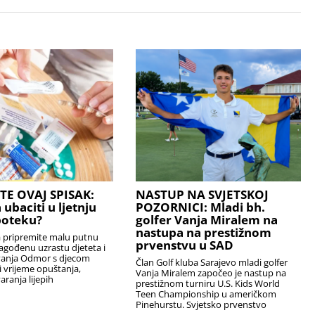
TE OVAJ SPISAK:
NASTUP NA SVJETSKOJ
 ubaciti u ljetnju
POZORNICI: Mladi bh.
poteku?
golfer Vanja Miralem na
nastupa na prestižnom
a pripremite malu putnu
prvenstvu u SAD
agođenu uzrastu djeteta i
vanja Odmor s djecom
Član Golf kluba Sarajevo mladi golfer
ti vrijeme opuštanja,
Vanja Miralem započeo je nastup na
aranja lijepih
prestižnom turniru U.S. Kids World
Teen Championship u američkom
Pinehurstu. Svjetsko prvenstvo