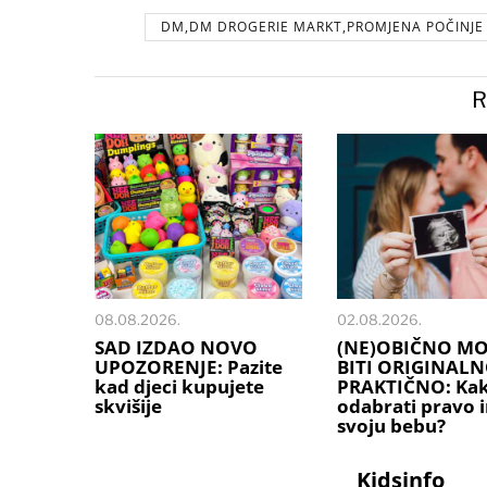
DM,DM DROGERIE MARKT,PROMJENA POČINJE U
R
08.08.2026.
02.08.2026.
SAD IZDAO NOVO
(NE)OBIČNO M
UPOZORENJE: Pazite
BITI ORIGINALN
kad djeci kupujete
PRAKTIČNO: Ka
skvišije
odabrati pravo 
svoju bebu?
Kidsinfo