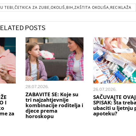
 TEBI,ČETKICA ZA ZUBE,OKOLIŠ,BIH,ZAŠTITA OKOLIŠA,RECIKLAŽA
ELATED POSTS
28.07.2026.
26.07.2026.
ZABAVITE SE: Koje su
OŽE
SAČUVAJTE OVAJ
tri najzahtjevnije
O I
SPISAK: Šta treb
kombinacije roditelja i
ko
ubaciti u ljetnju
djece prema
ime za
apoteku?
horoskopu