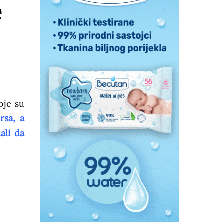
e
oje su
rsa, a
ali da