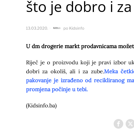
što je dobro i za
13.03.2020.
po
Kidsinfo
U dm drogerie markt prodavnicama možete
Riječ je o proizvodu koji je pravi izbor u
dobri za okoliš, ali i za zube.
Meka četki
pakovanje je izrađeno od recikliranog mat
promjena počinje u tebi.
(Kidsinfo.ba)