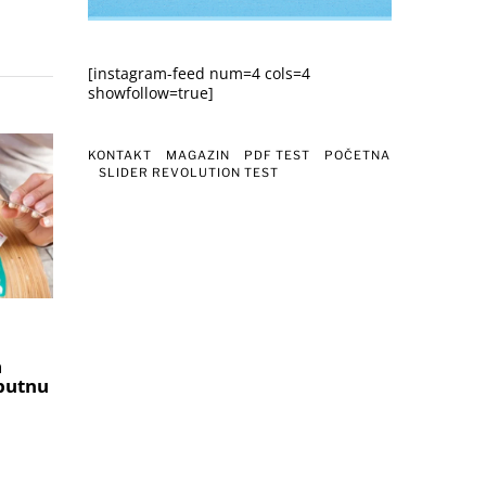
[instagram-feed num=4 cols=4
showfollow=true]
KONTAKT
MAGAZIN
PDF TEST
POČETNA
SLIDER REVOLUTION TEST
a
 putnu