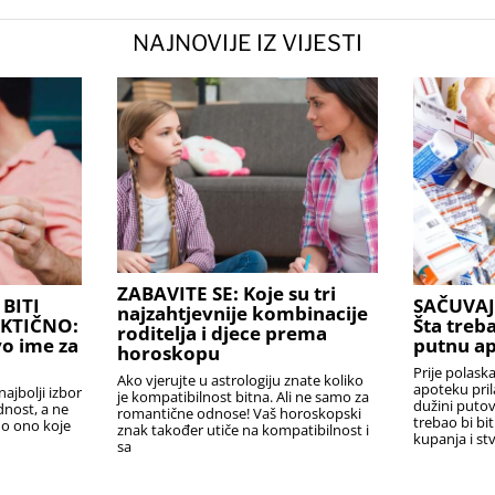
NAJNOVIJE IZ VIJESTI
ZABAVITE SE: Koje su tri
BITI
SAČUVAJ
najzahtjevnije kombinacije
AKTIČNO:
Šta treba
roditelja i djece prema
o ime za
putnu a
horoskopu
Prije polask
Ako vjerujte u astrologiju znate koliko
apoteku pril
najbolji izbor
je kompatibilnost bitna. Ali ne samo za
dužini puto
ednost, a ne
romantične odnose! Vaš horoskopski
trebao bi bi
no ono koje
znak također utiče na kompatibilnost i
kupanja i stv
sa