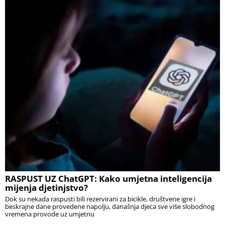
RASPUST UZ ChatGPT: Kako umjetna inteligencija
mijenja djetinjstvo?
Dok su nekada raspusti bili rezervirani za bicikle, društvene igre i
beskrajne dane provedene napolju, današnja djeca sve više slobodnog
vremena provode uz umjetnu