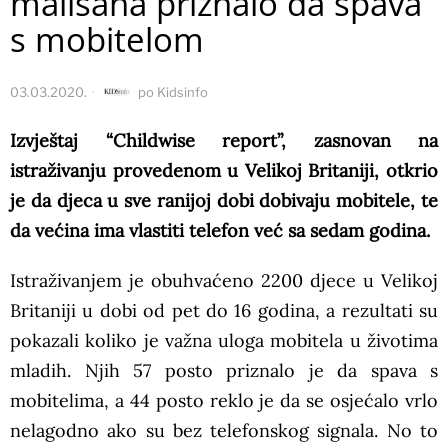
mališana priznalo da spava
s mobitelom
03.03.2020.
po
Kidsinfo
Izvještaj “Childwise report”, zasnovan na
istraživanju provedenom u Velikoj Britaniji, otkrio
je da djeca u sve ranijoj dobi dobivaju mobitele, te
da većina ima vlastiti telefon već sa sedam godina.
Istraživanjem je obuhvaćeno 2200 djece u Velikoj
Britaniji u dobi od pet do 16 godina, a rezultati su
pokazali koliko je važna uloga mobitela u životima
mladih. Njih 57 posto priznalo je da spava s
mobitelima, a 44 posto reklo je da se osjećalo vrlo
nelagodno ako su bez telefonskog signala. No to