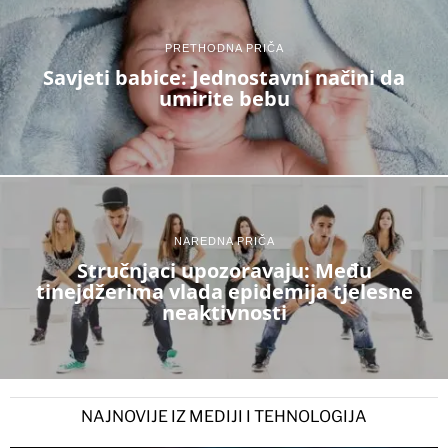
PRETHODNA PRIČA
Savjeti babice: Jednostavni načini da
umirite bebu
NAREDNA PRIČA
Stručnjaci upozoravaju: Među
tinejdžerima vlada epidemija tjelesne
neaktivnosti
NAJNOVIJE IZ MEDIJI I TEHNOLOGIJA