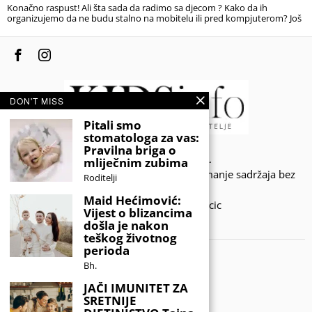
Konačno raspust! Ali šta sada da radimo sa djecom ? Kako da ih
organizujemo da ne budu stalno na mobitelu ili pred kompjuterom? Još
DON'T MISS
Pitali smo
stomatologa za vas:
Pravilna briga o
© 2020 - KIDSINFO.BA.
mliječnim zubima
Sva prava zadržana. Zabranjeno preuzimanje sadržaja bez
Roditelji
dozvole izdavača.
Maid Hećimović:
Developed by Amar SIjercic
Vijest o blizancima
došla je nakon
IZAŠAO JE NOVI MAGAZIN!
teškog životnog
perioda
Bh.
JAČI IMUNITET ZA
SRETNIJE