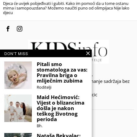
Djeca će uvijek pobjeđivati i gubiti. Kako im pomoći da u tome ostanu
mirna i samopouzdana? Možemo naučiti puno od olimpijaca Nije lako
djecu
DON'T MISS
Pitali smo
stomatologa za vas:
© 2020 - KIDSINFO.BA.
Pravilna briga o
mliječnim zubima
Sva prava zadržana. Zabranjeno preuzimanje sadržaja bez
Roditelji
dozvole izdavača.
Developed by Amar SIjercic
Maid Hećimović:
Vijest o blizancima
IZAŠAO JE NOVI MAGAZIN!
došla je nakon
teškog životnog
perioda
Bh.
Nataša Bekvalac: