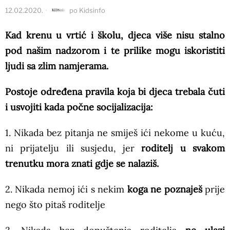
12.02.2020.
po
Kidsinfo
Kad krenu u vrtić i školu, djeca više nisu stalno
pod našim nadzorom i te prilike mogu iskoristiti
ljudi sa zlim namjerama.
Postoje određena pravila koja bi djeca trebala čuti
i usvojiti kada počne socijalizacija:
1. Nikada bez pitanja ne smiješ ići nekome u kuću,
ni prijatelju ili susjedu, jer
roditelj u svakom
trenutku mora znati gdje se nalaziš.
2. Nikada nemoj ići s nekim
koga ne poznaješ
prije
nego što pitaš roditelje