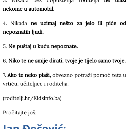
3. Nikada bez dopuštenja roditelja
ne ulazi
nekome u automobil.
4. Nikada
ne uzimaj nešto za jelo ili piće od
nepoznatih ljudi.
5.
Ne puštaj u kuću nepoznate.
6.
Niko te ne smije dirati, tvoje je tijelo samo tvoje.
7.
Ako te neko plaši,
obvezno potraži pomoć teta u
vrtiću, učiteljice i roditelja.
(roditelji.hr/Kidsinfo.ba)
Pročitajte još:
Jan Đečević: