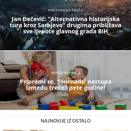
PRETHODNA PRIČA
Jan Đečević: ”Alternativna historijska
tura kroz Sarajevo” drugima približava
sve ljepote glavnog grada BiH
NAREDNA PRIČA
Pripremi se, ‘fournado’ nastupa
između treće i pete godine!
NAJNOVIJE IZ OSTALO