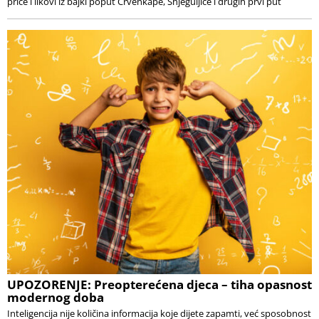
priče i likovi iz bajki poput Crvenkape, Snjeguljice i drugih prvi put
UPOZORENJE: Preopterećena djeca – tiha opasnost
modernog doba
Inteligencija nije količina informacija koje dijete zapamti, već sposobnost