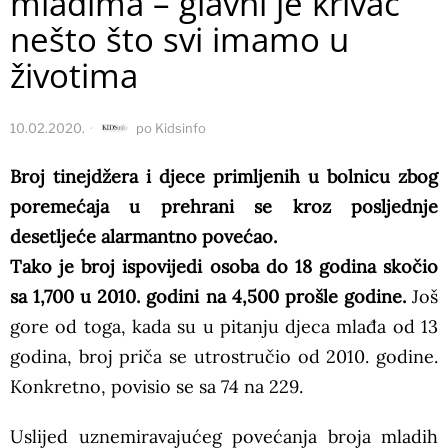
mladima – glavni je krivac
nešto što svi imamo u
životima
10.02.2020.
po
Kidsinfo
Broj tinejdžera i djece primljenih u bolnicu zbog
poremećaja u prehrani se kroz posljednje
desetljeće alarmantno povećao.
Tako je broj ispovijedi osoba do 18 godina skočio
sa 1,700 u 2010. godini na 4,500 prošle godine.
Još
gore od toga, kada su u pitanju djeca mlađa od 13
godina, broj priča se utrostručio od 2010. godine.
Konkretno, povisio se sa 74 na 229.
Uslijed uznemiravajućeg povećanja broja mladih