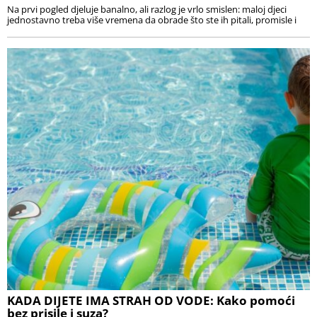
Na prvi pogled djeluje banalno, ali razlog je vrlo smislen: maloj djeci
jednostavno treba više vremena da obrade što ste ih pitali, promisle i
KADA DIJETE IMA STRAH OD VODE: Kako pomoći
bez prisile i suza?