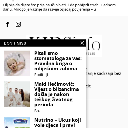
Cilj nije da dijete što prije nauči plivati ili da pobijedi strah u jednom
danu. Mnogo je važnije da razvije osjećaj povjerenja – u
DON'T MISS
Pitali smo
stomatologa za vas:
Pravilna briga o
© 2020 - KIDSINFO.BA.
mliječnim zubima
Sva prava zadržana. Zabranjeno preuzimanje sadržaja bez
Roditelji
dozvole izdavača.
Maid Hećimović:
Developed by Amar SIjercic
Vijest o blizancima
došla je nakon
IZAŠAO JE NOVI MAGAZIN!
teškog životnog
perioda
Bh.
Nutrino – Ukus koji
vole djeca i pravi