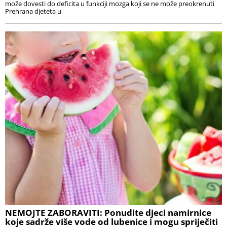
može dovesti do deficita u funkciji mozga koji se ne može preokrenuti
Prehrana djeteta u
NEMOJTE ZABORAVITI: Ponudite djeci namirnice
koje sadrže više vode od lubenice i mogu spriječiti