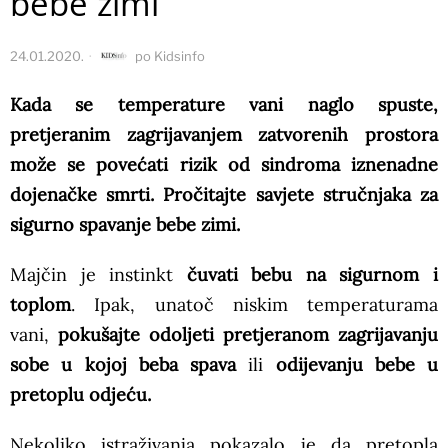
bebe zimi
24.01.2020.
po
Kidsinfo
Kada se temperature vani naglo spuste,
pretjeranim zagrijavanjem zatvorenih prostora
može se povećati rizik od sindroma iznenadne
dojenačke smrti. Pročitajte savjete stručnjaka za
sigurno spavanje bebe zimi.
Majčin je instinkt
čuvati bebu na sigurnom i
toplom
. Ipak, unatoč niskim temperaturama
vani,
pokušajte odoljeti pretjeranom zagrijavanju
sobe u kojoj beba spava
ili
odijevanju bebe u
pretoplu odjeću.
Nekoliko istraživanja pokazalo je da pretopla