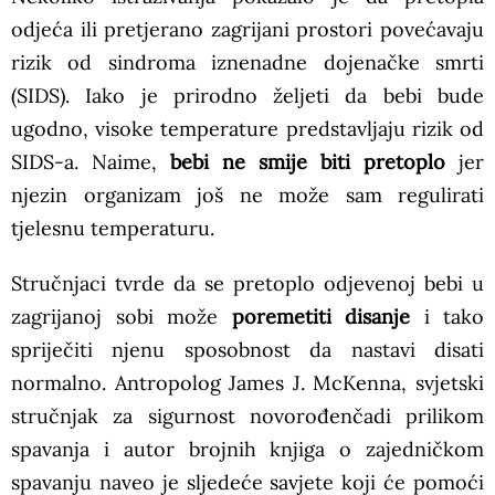
odjeća ili pretjerano zagrijani prostori povećavaju
rizik od sindroma iznenadne dojenačke smrti
(SIDS). Iako je prirodno željeti da bebi bude
ugodno, visoke temperature predstavljaju rizik od
SIDS-a. Naime,
bebi ne smije biti pretoplo
jer
njezin organizam još ne može sam regulirati
tjelesnu temperaturu.
Stručnjaci tvrde da se pretoplo odjevenoj bebi u
zagrijanoj sobi može
poremetiti disanje
i tako
spriječiti njenu sposobnost da nastavi disati
normalno. Antropolog James J. McKenna, svjetski
stručnjak za sigurnost novorođenčadi prilikom
spavanja i autor brojnih knjiga o zajedničkom
spavanju naveo je sljedeće savjete koji će pomoći