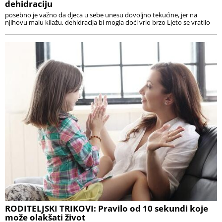
dehidraciju
posebno je važno da djeca u sebe unesu dovoljno tekućine, jer na
njihovu malu kilažu, dehidracija bi mogla doći vrlo brzo Ljeto se vratilo
RODITELJSKI TRIKOVI: Pravilo od 10 sekundi koje
može olakšati život