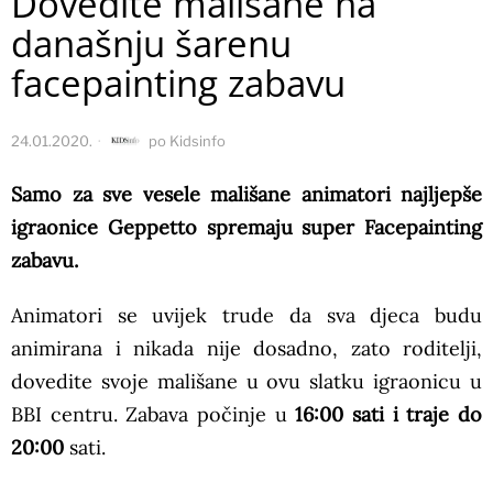
Dovedite mališane na
današnju šarenu
facepainting zabavu
24.01.2020.
po
Kidsinfo
Samo za sve vesele mališane animatori najljepše
igraonice Geppetto spremaju super Facepainting
zabavu.
Animatori se uvijek trude da sva djeca budu
animirana i nikada nije dosadno, zato roditelji,
dovedite svoje mališane u ovu slatku igraonicu u
BBI centru. Zabava počinje u
16:00 sati i traje do
20:00
sati.