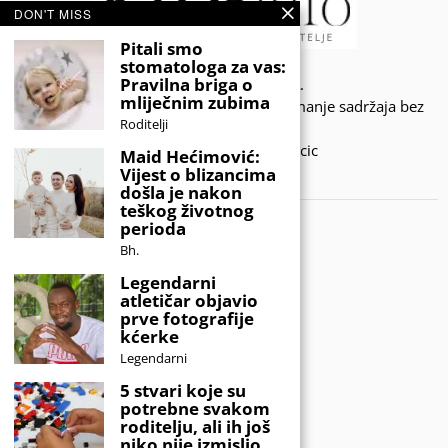
DON'T MISS
Pitali smo
stomatologa za vas:
Pravilna briga o
© 2020 - KIDSINFO.BA.
mliječnim zubima
Sva prava zadržana. Zabranjeno preuzimanje sadržaja bez
Roditelji
dozvole izdavača.
Developed by Amar SIjercic
Maid Hećimović:
Vijest o blizancima
IZAŠAO JE NOVI MAGAZIN!
došla je nakon
teškog životnog
perioda
Bh.
Legendarni
atletičar objavio
prve fotografije
kćerke
Legendarni
5 stvari koje su
potrebne svakom
roditelju, ali ih još
niko nije izmislio