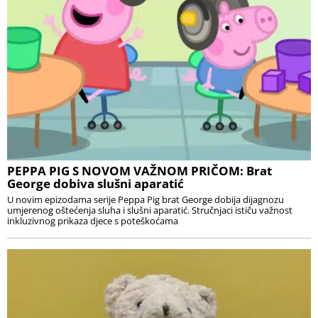
PEPPA PIG S NOVOM VAŽNOM PRIČOM: Brat
George dobiva slušni aparatić
U novim epizodama serije Peppa Pig brat George dobija dijagnozu
umjerenog oštećenja sluha i slušni aparatić. Stručnjaci ističu važnost
inkluzivnog prikaza djece s poteškoćama