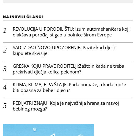
NAJNOVIJI ČLANCI
REVOLUCIJA U PORODILIŠTU: Izum automehaničara koji
olakšava porođaj stigao u bolnice širom Evrope
SAD IZDAO NOVO UPOZORENJE: Pazite kad djeci
kupujete skvišije
GREŠKA KOJU PRAVE RODITELJI:Zašto nikada ne treba
prekrivati dječja kolica pelenom?
KLIMA, KLIMA, E PA ŠTA JE: Kada pomaže, a kada može
biti opasna za bebe i djecu?
PEDIJATRI ZNAJU: Koja je najvažnija hrana za razvoj
bebinog mozga?