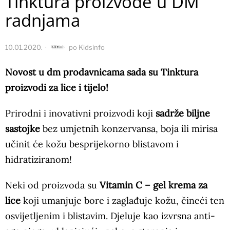
Tinktura proizvode u DM
radnjama
10.01.2020.
po
Kidsinfo
Novost u dm prodavnicama sada su Tinktura
proizvodi za lice i tijelo!
Prirodni i inovativni proizvodi koji
sadrže biljne
sastojke
bez umjetnih konzervansa, boja ili mirisa
učinit će kožu besprijekorno blistavom i
hidratiziranom!
Neki od proizvoda su
Vitamin C – gel krema za
lice
koji umanjuje bore i zaglađuje kožu, čineći ten
osvijetljenim i blistavim. Djeluje kao izvrsna anti-