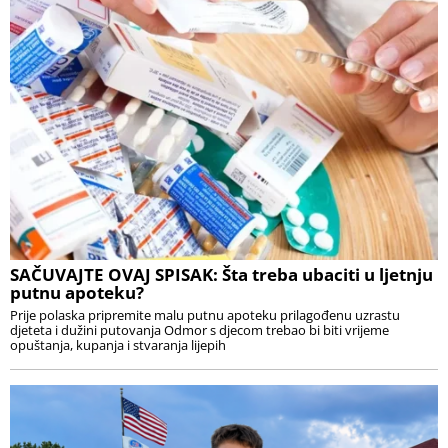
SAČUVAJTE OVAJ SPISAK: Šta treba ubaciti u ljetnju
putnu apoteku?
Prije polaska pripremite malu putnu apoteku prilagođenu uzrastu
djeteta i dužini putovanja Odmor s djecom trebao bi biti vrijeme
opuštanja, kupanja i stvaranja lijepih